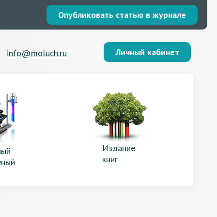
Опубликовать статью в журнале
Личный кабинет
info@moluch.ru
Издание
ый
книг
еный