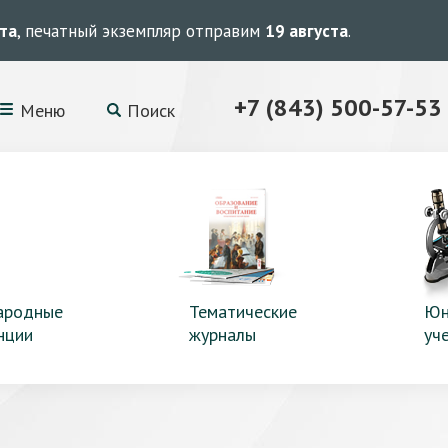
ста
, печатный экземпляр отправим
19 августа
.
+7 (843) 500-57-53
Меню
Поиск
ародные
Тематические
Юн
нции
журналы
уч