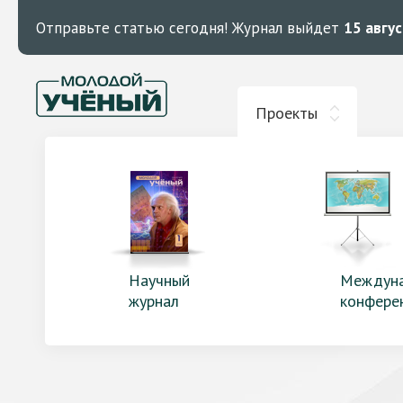
Отправьте статью сегодня!
Журнал выйдет
15 авгу
Проекты
Научный
Междун
журнал
конфере