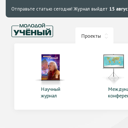
Отправьте статью сегодня!
Журнал выйдет
15 авгу
Проекты
Научный
Междун
журнал
конфере