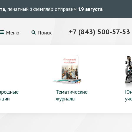
ста
, печатный экземпляр отправим
19 августа
.
+7 (843) 500-57-53
Меню
Поиск
ародные
Тематические
Юн
нции
журналы
уч