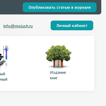
Опубликовать статью в журнале
Личный кабинет
info@moluch.ru
Издание
ый
книг
еный