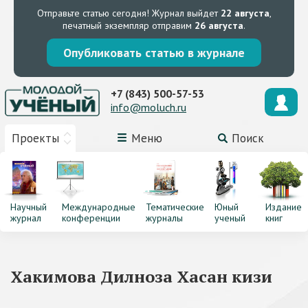
Отправьте статью сегодня!
Журнал выйдет
22 августа
,
печатный экземпляр отправим
26 августа
.
Опубликовать статью в журнале
+7 (843) 500-57-53
info@moluch.ru
Проекты
Меню
Поиск
Научный
Международные
Тематические
Юный
Издание
журнал
конференции
журналы
ученый
книг
Хакимова Дилноза Хасан кизи