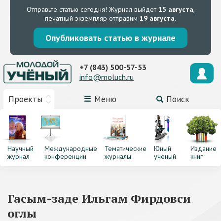
Отправьте статью сегодня!
Журнал выйдет
15 августа
,
печатный экземпляр отправим
19 августа
.
Опубликовать статью в журнале
+7 (843) 500-57-53
info@moluch.ru
Проекты
Меню
Поиск
Научный
Международные
Тематические
Юный
Издание
журнал
конференции
журналы
ученый
книг
Гасым-заде Ильгам Фирдовси
оглы