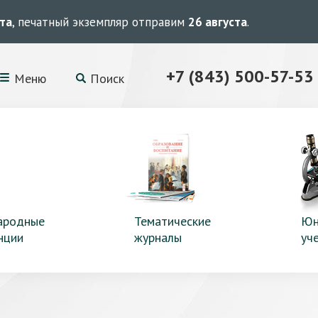
ста
, печатный экземпляр отправим
26 августа
.
+7 (843) 500-57-53
Меню
Поиск
ародные
Тематические
Юн
нции
журналы
уч