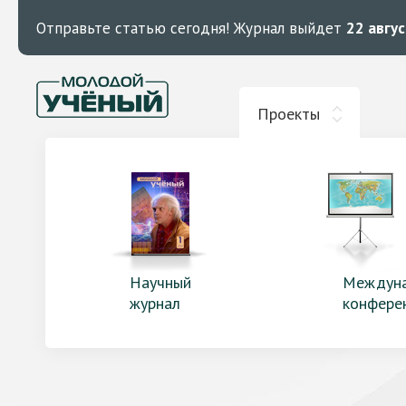
Отправьте статью сегодня!
Журнал выйдет
22 авгу
Проекты
Научный
Междун
журнал
конфере