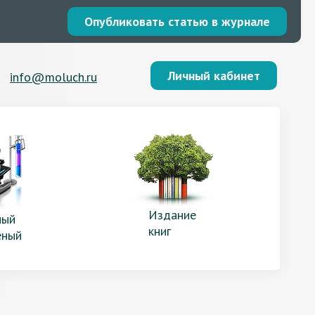
Опубликовать статью в журнале
Личный кабинет
info@moluch.ru
Издание
ый
книг
еный