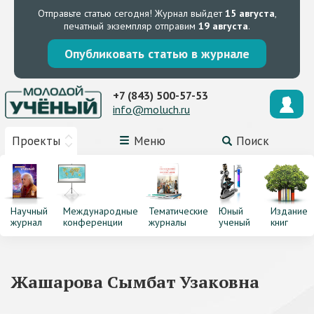
Отправьте статью сегодня!
Журнал выйдет
15 августа
,
печатный экземпляр отправим
19 августа
.
Опубликовать статью в журнале
+7 (843) 500-57-53
info@moluch.ru
Проекты
Меню
Поиск
Научный
Международные
Тематические
Юный
Издание
журнал
конференции
журналы
ученый
книг
Жашарова Сымбат Узаковна