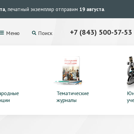
ста
, печатный экземпляр отправим
19 августа
.
+7 (843) 500-57-53
Меню
Поиск
ародные
Тематические
Юн
нции
журналы
уч