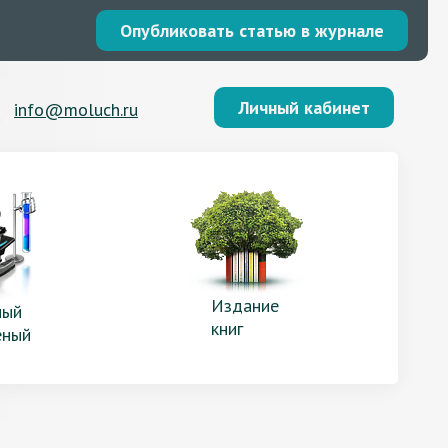
Опубликовать статью в журнале
Личный кабинет
info@moluch.ru
Издание
ый
книг
еный