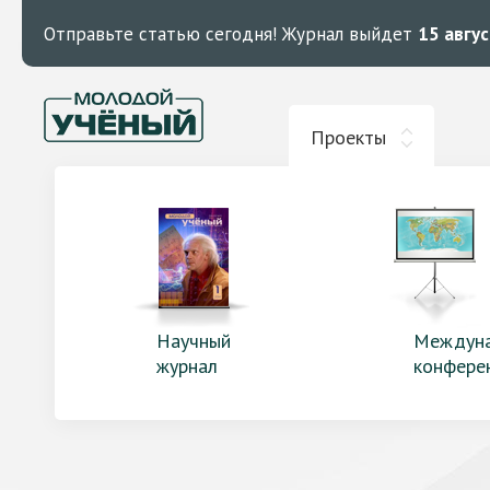
Отправьте статью сегодня!
Журнал выйдет
15 авгу
Проекты
Научный
Междун
журнал
конфере