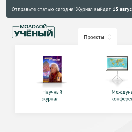
Отправьте статью сегодня!
Журнал выйдет
15 авгу
Проекты
Научный
Междун
журнал
конфере