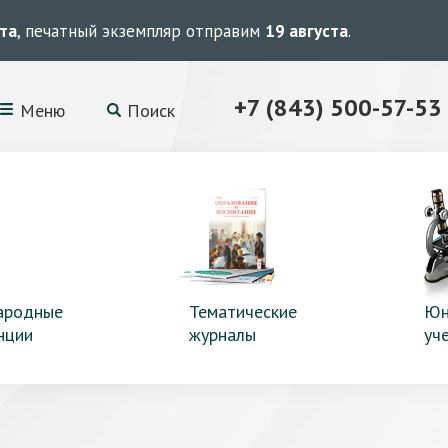
ста
, печатный экземпляр отправим
19 августа
.
+7 (843) 500-57-53
Меню
Поиск
ародные
Тематические
Юн
нции
журналы
уч