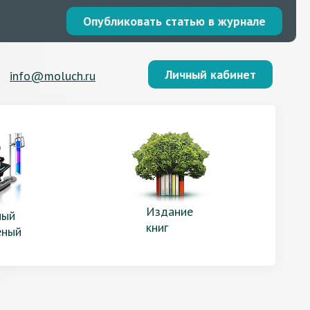
Опубликовать статью в журнале
Личный кабинет
info@moluch.ru
Издание
ый
книг
еный