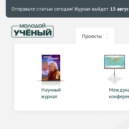
Отправьте статью сегодня!
Журнал выйдет
15 авгу
Проекты
Научный
Междун
журнал
конфере