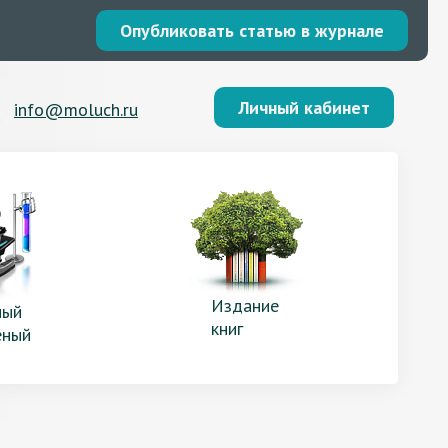
Опубликовать статью в журнале
Личный кабинет
info@moluch.ru
Издание
ый
книг
еный