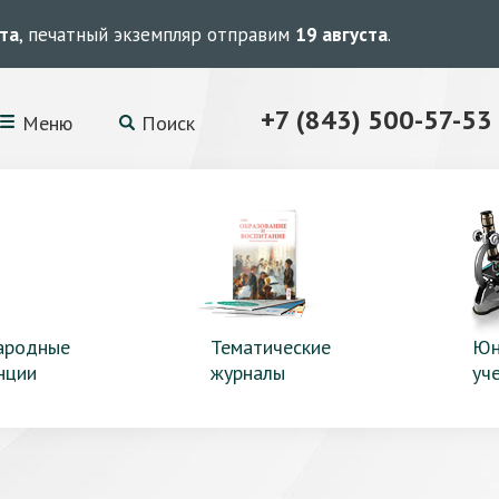
ста
, печатный экземпляр отправим
19 августа
.
+7 (843) 500-57-53
Меню
Поиск
ародные
Тематические
Юн
нции
журналы
уч