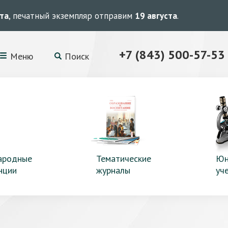
ста
, печатный экземпляр отправим
19 августа
.
+7 (843) 500-57-53
Меню
Поиск
ародные
Тематические
Юн
нции
журналы
уч