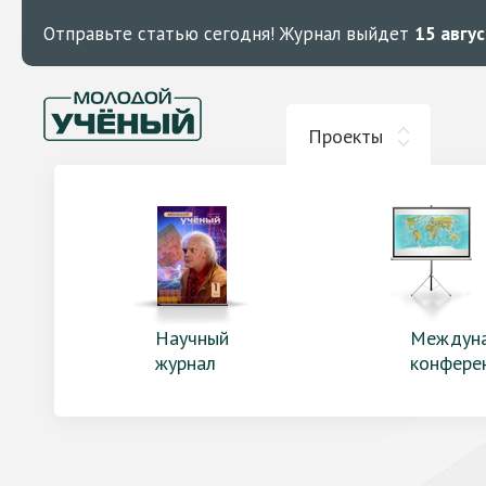
Отправьте статью сегодня!
Журнал выйдет
15 авгу
Проекты
Научный
Междун
журнал
конфере