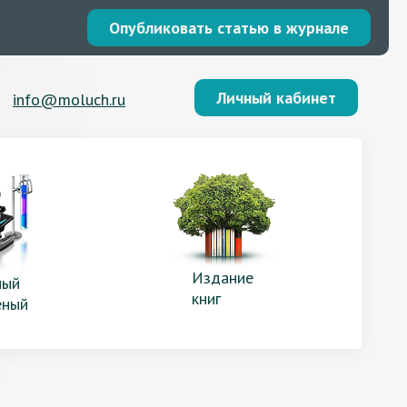
Опубликовать статью в журнале
Личный кабинет
info@moluch.ru
Издание
ый
книг
еный