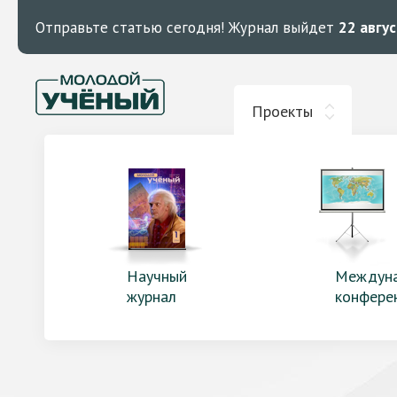
Отправьте статью сегодня!
Журнал выйдет
22 авгу
Проекты
Научный
Междун
журнал
конфере