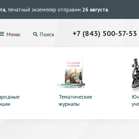
ста
, печатный экземпляр отправим
26 августа
.
+7 (843) 500-57-53
Меню
Поиск
ародные
Тематические
Юн
нции
журналы
уч