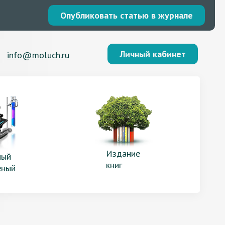
Опубликовать статью в журнале
Личный кабинет
info@moluch.ru
Издание
ый
книг
еный