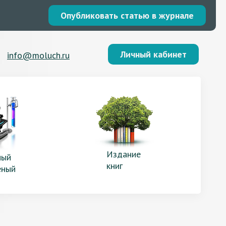
Опубликовать статью в журнале
Личный кабинет
info@moluch.ru
Издание
ый
книг
еный