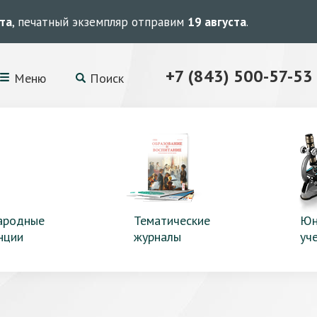
ста
, печатный экземпляр отправим
19 августа
.
+7 (843) 500-57-53
Меню
Поиск
ародные
Тематические
Юн
нции
журналы
уч