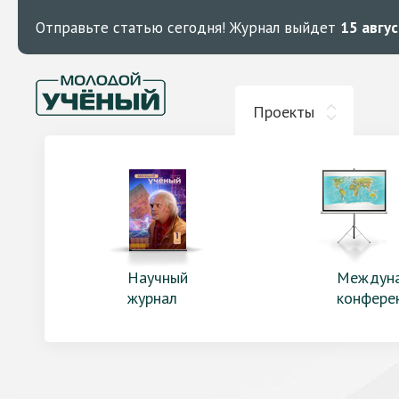
Отправьте статью сегодня!
Журнал выйдет
15 авгу
Проекты
Научный
Междун
журнал
конфере