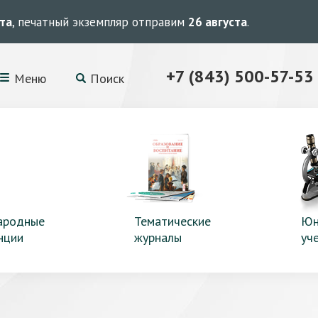
ста
, печатный экземпляр отправим
26 августа
.
+7 (843) 500-57-53
Меню
Поиск
ародные
Тематические
Юн
нции
журналы
уч