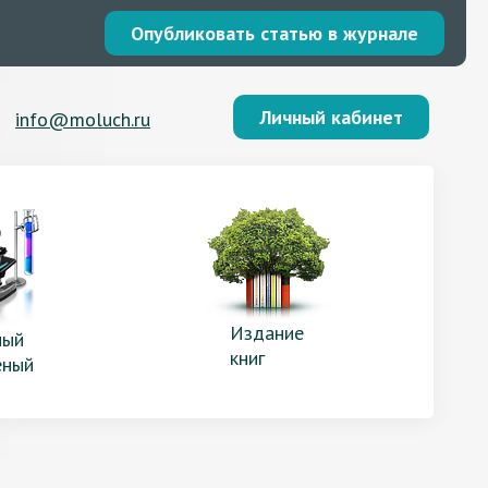
Опубликовать статью в журнале
Личный кабинет
info@moluch.ru
Издание
ый
книг
еный