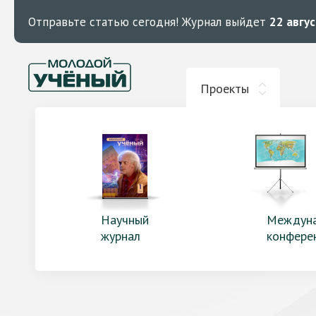
Отправьте статью сегодня!
Журнал выйдет
22 авгу
Проекты
Научный
Междун
журнал
конфере