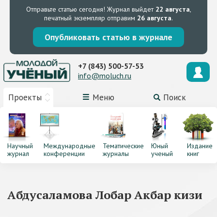
Отправьте статью сегодня!
Журнал выйдет
22 августа
,
печатный экземпляр отправим
26 августа
.
Опубликовать статью в журнале
+7 (843) 500-57-53
info@moluch.ru
Проекты
Меню
Поиск
Научный
Международные
Тематические
Юный
Издание
журнал
конференции
журналы
ученый
книг
Абдусаламова Лобар Акбар кизи