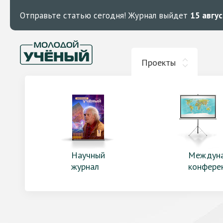
Отправьте статью сегодня!
Журнал выйдет
15 авгу
Проекты
Научный
Междун
журнал
конфере