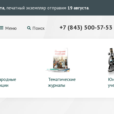
ста
, печатный экземпляр отправим
19 августа
.
+7 (843) 500-57-53
Меню
Поиск
ародные
Тематические
Юн
нции
журналы
уч