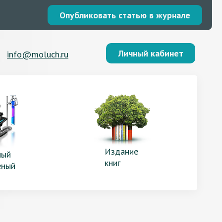
Опубликовать статью в журнале
Личный кабинет
info@moluch.ru
Издание
ый
книг
еный