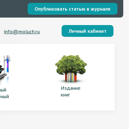
Опубликовать статью в журнале
Личный кабинет
info@moluch.ru
Издание
ый
книг
еный