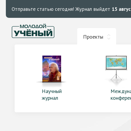
Отправьте статью сегодня!
Журнал выйдет
15 авгу
Проекты
Научный
Междун
журнал
конфере