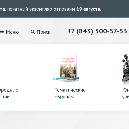
ста
, печатный экземпляр отправим
19 августа
.
+7 (843) 500-57-53
Меню
Поиск
ародные
Тематические
Юн
нции
журналы
уч