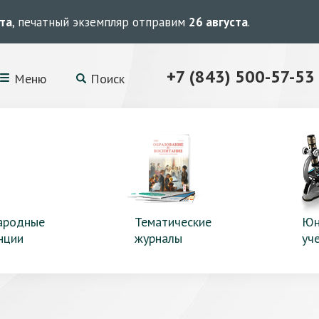
ста
, печатный экземпляр отправим
26 августа
.
+7 (843) 500-57-53
Меню
Поиск
ародные
Тематические
Юн
нции
журналы
уч