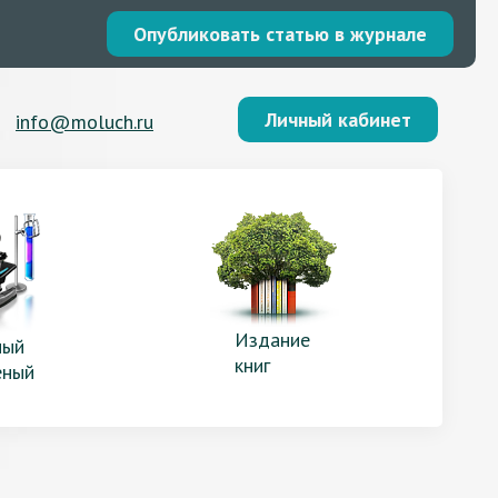
Опубликовать статью в журнале
Личный кабинет
info@moluch.ru
Издание
ый
книг
еный