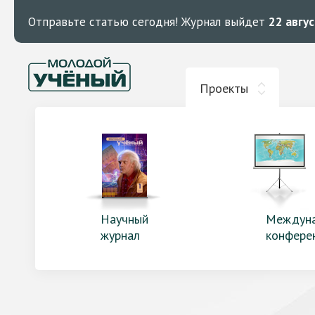
Отправьте статью сегодня!
Журнал выйдет
22 авгу
Проекты
Научный
Междун
журнал
конфере