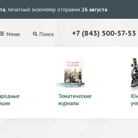
ста
, печатный экземпляр отправим
26 августа
.
+7 (843) 500-57-53
Меню
Поиск
ародные
Тематические
Юн
нции
журналы
уч