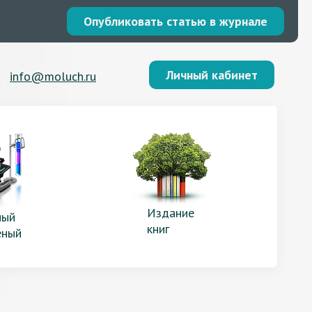
Опубликовать статью в журнале
Личный кабинет
info@moluch.ru
Издание
ый
книг
еный