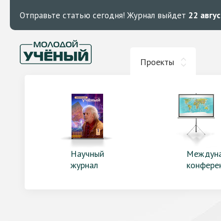
Отправьте статью сегодня!
Журнал выйдет
22 авгу
Проекты
Научный
Междун
журнал
конфере