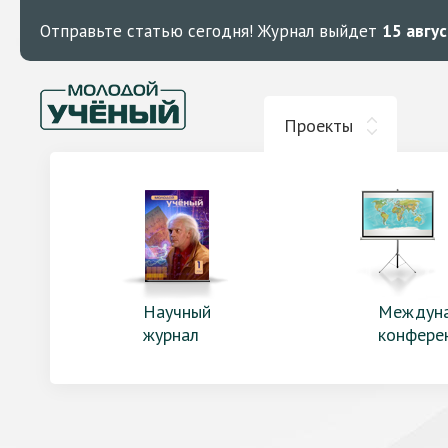
Отправьте статью сегодня!
Журнал выйдет
15 авгу
Проекты
Научный
Междун
журнал
конфере