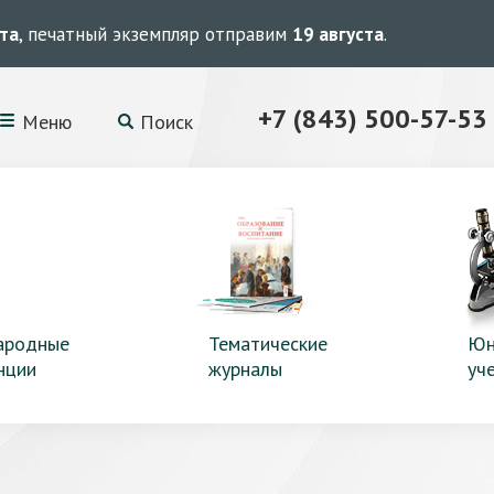
ста
, печатный экземпляр отправим
19 августа
.
+7 (843) 500-57-53
Меню
Поиск
ародные
Тематические
Юн
нции
журналы
уч