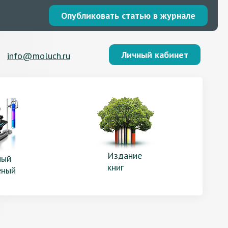
Опубликовать статью в журнале
Личный кабинет
info@moluch.ru
Издание
ый
книг
еный