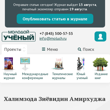
Отправьте статью сегодня!
Журнал выйдет
15 августа
,
печатный экземпляр отправим
19 августа
.
Опубликовать статью в журнале
+7 (843) 500-57-53
info@moluch.ru
Проекты
Меню
Поиск
Научный
Международные
Тематические
Юный
Издание
журнал
конференции
журналы
ученый
книг
Халимзода Зиёвидин Амирхуджа