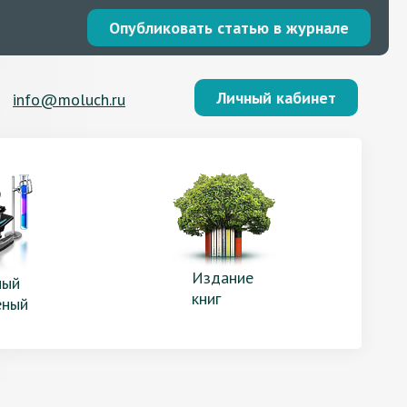
Опубликовать статью в журнале
Личный кабинет
info@moluch.ru
Издание
ый
книг
еный