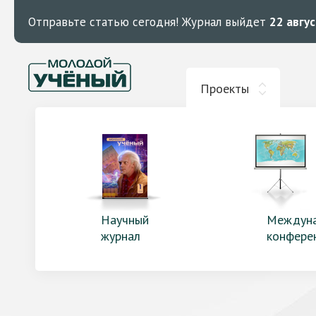
Отправьте статью сегодня!
Журнал выйдет
22 авгу
Проекты
Научный
Междун
журнал
конфере