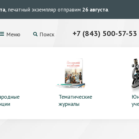
ста
, печатный экземпляр отправим
26 августа
.
+7 (843) 500-57-53
Меню
Поиск
ародные
Тематические
Юн
нции
журналы
уч