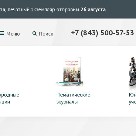
ста
, печатный экземпляр отправим
26 августа
.
+7 (843) 500-57-53
Меню
Поиск
ародные
Тематические
Юн
нции
журналы
уч