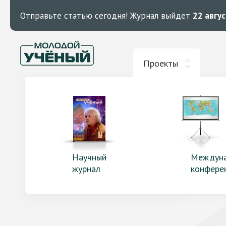
Отправьте статью сегодня!
Журнал выйдет
22 авгу
Проекты
Научный
Междун
журнал
конфере