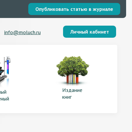
Опубликовать статью в журнале
Личный кабинет
info@moluch.ru
Издание
ый
книг
еный