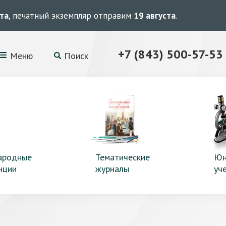
ста
, печатный экземпляр отправим
19 августа
.
+7 (843) 500-57-53
Меню
Поиск
ародные
Тематические
Юн
нции
журналы
уч