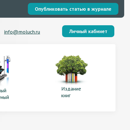
Опубликовать статью в журнале
Личный кабинет
info@moluch.ru
Издание
ый
книг
еный