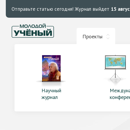
Отправьте статью сегодня!
Журнал выйдет
15 авгу
Проекты
Научный
Междун
журнал
конфере