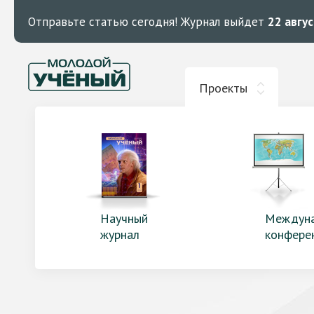
Отправьте статью сегодня!
Журнал выйдет
22 авгу
Проекты
Научный
Междун
журнал
конфере