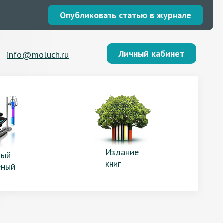
Опубликовать статью в журнале
Личный кабинет
info@moluch.ru
Издание
ый
книг
еный