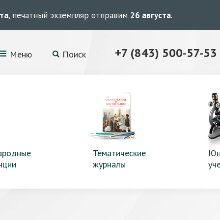
ста
, печатный экземпляр отправим
26 августа
.
+7 (843) 500-57-53
Меню
Поиск
ародные
Тематические
Юн
нции
журналы
уч