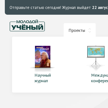
Отправьте статью сегодня!
Журнал выйдет
22 авгу
Проекты
Научный
Междун
журнал
конфере