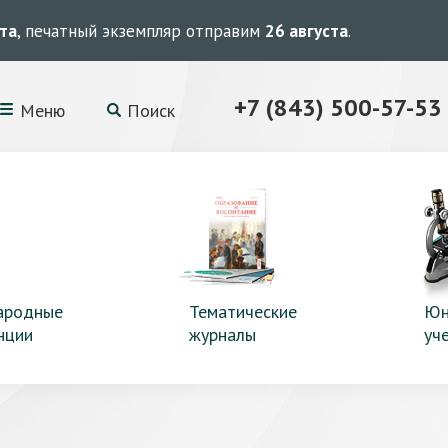
ста
, печатный экземпляр отправим
26 августа
.
+7 (843) 500-57-53
Меню
Поиск
ародные
Тематические
Юн
нции
журналы
уч