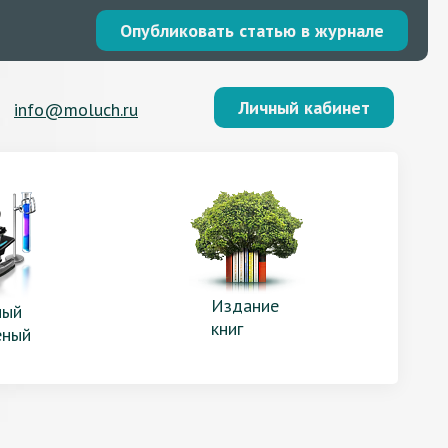
Опубликовать статью в журнале
Личный кабинет
info@moluch.ru
Издание
ый
книг
еный