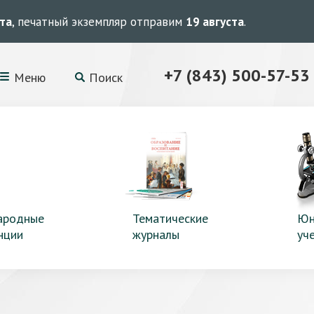
ста
, печатный экземпляр отправим
19 августа
.
+7 (843) 500-57-53
Меню
Поиск
ародные
Тематические
Юн
нции
журналы
уч