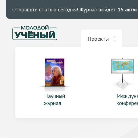
Отправьте статью сегодня!
Журнал выйдет
15 авгу
Проекты
Научный
Междун
журнал
конфере