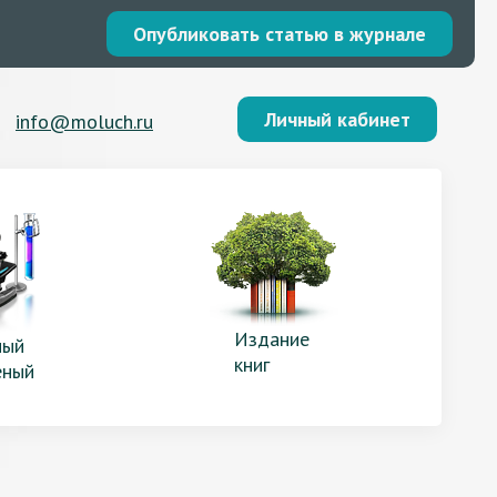
Опубликовать статью в журнале
Личный кабинет
info@moluch.ru
Издание
ый
книг
еный