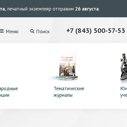
ста
, печатный экземпляр отправим
26 августа
.
+7 (843) 500-57-53
Меню
Поиск
ародные
Тематические
Юн
нции
журналы
уч