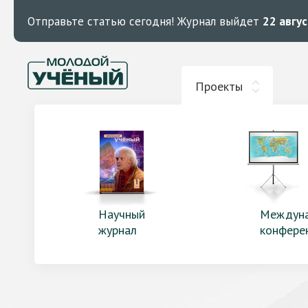
Отправьте статью сегодня!
Журнал выйдет
22 авгу
Проекты
Научный
Междун
журнал
конфере