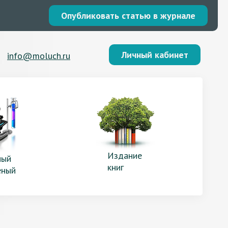
Опубликовать статью в журнале
Личный кабинет
info@moluch.ru
Издание
ый
книг
еный