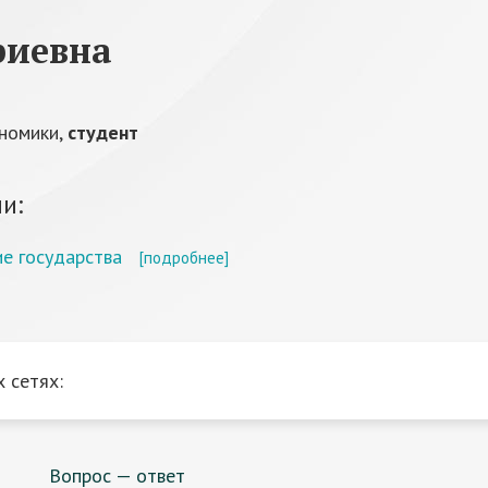
риевна
ономики,
студент
и:
ие государства
[подробнее]
 сетях:
Вопрос — ответ