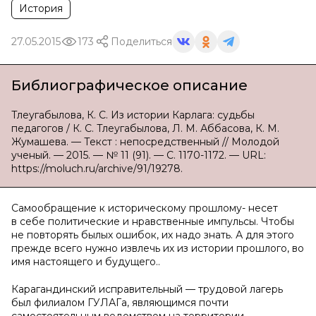
История
27.05.2015
173
Поделиться
Библиографическое описание
Тлеугабылова, К. С. Из истории Карлага: cудьбы
педагогов / К. С. Тлеугабылова, Л. М. Аббасова, К. М.
Жумашева. — Текст : непосредственный // Молодой
ученый. — 2015. — № 11 (91). — С. 1170-1172. — URL:
https://moluch.ru/archive/91/19278.
Самообращение к историческому прошлому- несет
в себе политические и нравственные импульсы. Чтобы
не повторять былых ошибок, их надо знать. А для этого
прежде всего нужно извлечь их из истории прошлого, во
имя настоящего и будущего..
Карагандинский исправительный — трудовой лагерь
был филиалом ГУЛАГа, являющимся почти