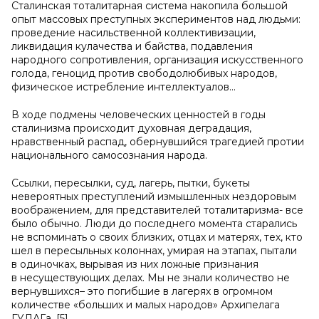
Сталинская тоталитарная система накопила большой
опыт массовых преступных экспериментов над людьми:
проведение насильственной коллективизации,
ликвидация кулачества и байства, подавления
народного сопротивления, организация искусственного
голода, геноцид против свободолюбивых народов,
физическое истребление интеллектуалов...
В ходе подмены человеческих ценностей в годы
сталинизма происходит духовная деградация,
нравственный распад, обернувшийся трагедией протии
национального самосознания народа.
Ссылки, пересылки, суд, лагерь, пытки, букеты
невероятных преступлений измышленных нездоровым
воображением, для представителей тоталитаризма- все
было обычно. Люди до последнего момента старались
не вспоминать о своих близких, отцах и матерях, тех, кто
шел в пересыльных колоннах, умирая на этапах, пытали
в одиночках, вырывая из них ложные признания
в несуществующих делах. Мы не знали количество не
вернувшихся– это погибшие в лагерях в огромном
количестве «больших и малых народов» Архипелага
ГУЛАГа. [5]