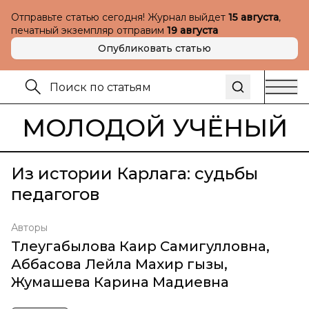
Отправьте статью сегодня! Журнал выйдет
15 августа
,
печатный экземпляр отправим
19 августа
Опубликовать статью
МОЛОДОЙ УЧЁНЫЙ
Из истории Карлага: cудьбы
педагогов
Авторы
Тлеугабылова Каир Самигулловна
,
Аббасова Лейла Махир гызы
,
Жумашева Карина Мадиевна