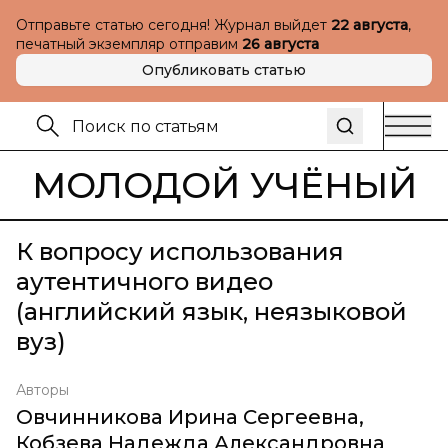
Отправьте статью сегодня! Журнал выйдет
22 августа
,
печатный экземпляр отправим
26 августа
Опубликовать статью
МОЛОДОЙ УЧЁНЫЙ
К вопросу использования
аутентичного видео
(английский язык, неязыковой
вуз)
Авторы
Овчинникова Ирина Сергеевна
,
Кобзева Надежда Александровна