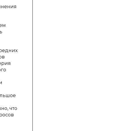
лнения
ием
ь
средних
ов
ерия
ого
и
ольшое
но, что
росов