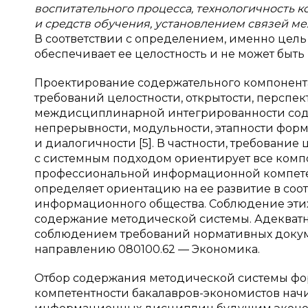
воспитательного процесса, технологичность к
и средств обучения, установлением связей м
В соответствии с определением, именно цел
обеспечивает ее целостность и не может быть 
Проектирование содержательного компонента
требований целостности, открытости, перспек
междисциплинарной интегрированности соде
непрерывности, модульности, этапности фор
и диалогичности [5]. В частности, требовани
с системным подходом ориентирует все ком
профессиональной информационной компетен
определяет ориентацию на ее развитие в соо
информационного общества. Соблюдение эти
содержание методической системы. Адекватн
соблюдением требований нормативных докуме
направлению 080100.62 — Экономика.
Отбор содержания методической системы 
компетентности бакалавров-экономистов нач