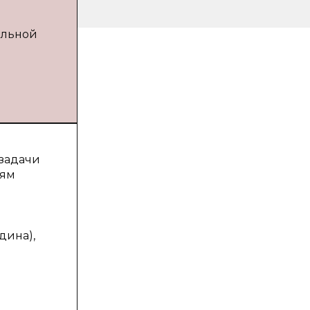
альной
 задачи
иям
Юдина),