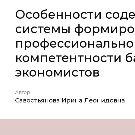
Особенности сод
системы формиро
профессиональн
компетентности б
экономистов
Автор
Савостьянова Ирина Леонидовна