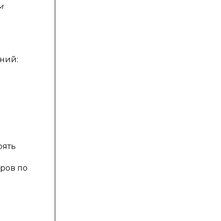
м
ний:
рять
ров по