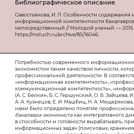
Библиографическое описание
Савостьянова, И. Л. Особенности содержани
информационной компетентности бакалавров-эк
непосредственный // Молодой ученый. — 2015. — 
https://moluch.ru/archive/85/16046.
Потребностью современного информационног
экономистом таким качеством личности, кот
профессиональной деятельности. В соответс
«информационная компетентность», «професс
коммуникационная компетентность», «информ
(А. С. Белкин, Б. С. Гершунский, О. Б. Зайцева, И
А. А. Кузнецов, Е. И. Машбиц, Н. А. Мещерякова, 
нами было определено понятие
профессиона
бакалавра-экономиста
как интегративного ди
в способности и готовности вырабатывать, п
информационных задач (поисковых, хранения