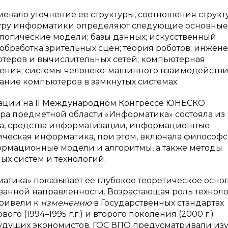
вало уточнение ее структуры, соотношения структ
уктуру информатики определяют следующие основные
; логические модели; базы данных; искусственный
 обработка зрительных сцен; теория роботов; инжен
ютеров и вычислительных сетей; компьютерная
ения; системы человеко-машинного взаимодействи
ание компьютеров в замкнутых системах.
ации на II Международном Конгрессе ЮНЕСКО
тура предметной области «Информатика» состояла из
ка, средства информатизации, информационные
ическая информатика, при этом, включала философ
ормационные модели и алгоритмы, а также методы
х систем и технологий.
атика» показывает ее глубокое теоретическое осно
ванной направленности. Возрастающая роль технол
привели к
изменению
в Государственных стандартах
о (1994–1995 г.г.) и второго поколения (2000 г.)
удущих экономистов. ГОС ВПО предусматривали из