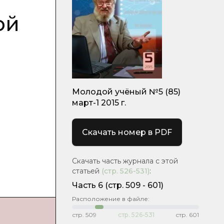
ой
Молодой учёный №5 (85)
март-1 2015 г.
Скачать номер в PDF
Скачать часть журнала с этой
статьей
(стр.
526-531
)
:
Часть 6
(cтр. 509 - 601)
Расположение в файле:
стр.
509
стр.
526-531
стр.
601