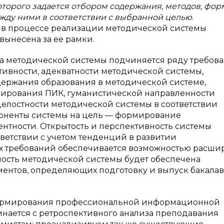
оторого задается отбором содержания, методов, фор
ежду ними в соответствии с выбранной целью
.
ь в процессе реализации методической системы
вынесена за ее рамки.
 методической системы подчиняется ряду требова
тивности, адекватности методической системы,
ржания образования в методической системе,
мирования ПИК, гуманистической направленности
е целостности методической системы в соответствии
поненты системы на цель — формирование
тности. Открытость и перспективность системы
тветствии с учетом тенденций в развитии
х требований обеспечивается возможностью расши
ость методической системы будет обеспечена
нтов, определяющих подготовку и выпуск бакалав
формирования профессиональной информационной
инается с ретроспективного анализа преподавания