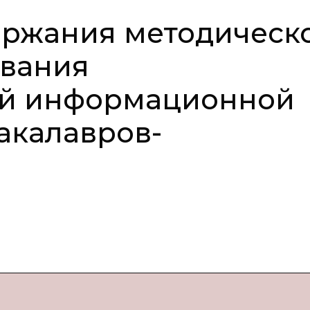
ержания методическ
вания
ой информационной
акалавров-