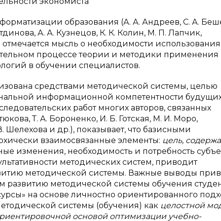
ельности экономиста
форматизации образования (А. А. Андреев, С. А. Беш
тдинова, А. А. Кузнецов, К. К. Колин, М. П. Лапчик,
 др.) отмечается мысль о необходимости использования
ательном процессе теории и методики применения
огий в обучении специалистов.
лизована средствами методической системы, целью
ональной информационной компетентности будущи
следовательских работ многих авторов, связанных
кова, Т. А. Бороненко, И. Б. Готская, М. И. Моро,
 В. Шелехова и др.), показывает, что базисными
рхически взаимосвязанные элементы:
цель, содержа
ые изменения, необходимость и потребность субъе
ультативности методических систем, приводит
звитию методической системы. Важные выводы при
ом развитию методической системы обучения студе
ы» на основе личностно ориентированного подход
методической системы (обучения) как
целостной мо
ориентировочной основой оптимизации учебно-