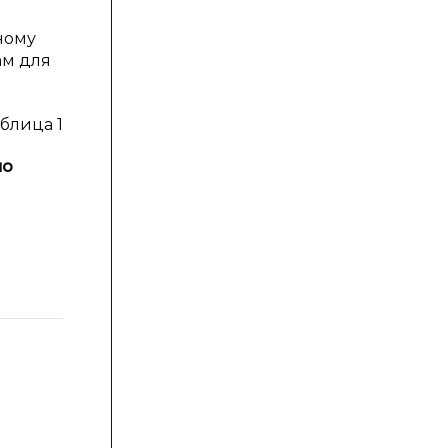
ному
ам для
блица 1
по