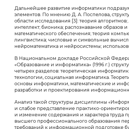
Дальнейшее развитие информатики подразуме
элементов. По мнению Д. А. Поспелова, стр
области исследования [3]: теория алгоритмов
интеллект; бионика; распознавание образов и
математического обеспечения; теория компь
лингвистика; числовые и символьные вычисл
нейроматематика и нейросистемы; использов
В Национальном докладе Российской Федер
«Образование и информатика» (1996 г.) струк
четырех разделов: теоретическая информати
технологии, социальная информатика. Теорет
основы информатики, математические и инф
разработки и проектирования информационны
Анализ такой структуры дисциплины «Информ
и слабое представление практико-ориентиро
и изменение содержания и характера труда 
высшего профессионального образования первог
требований к информационной подготовке б