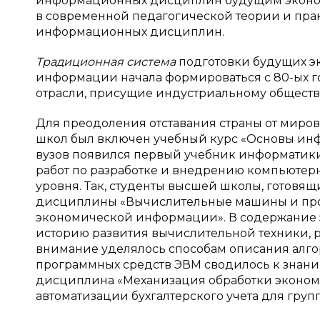
информационных дисциплин будущим эконом
в современной педагогической теории и пр
информационных дисциплин.
Традиционная система
подготовки будущих эк
информации начала формироваться с 80-ых го
отрасли, присущие индустриальному обществу.
Для преодоления отставания страны от мирово
школ был включен учебный курс «Основы инф
вузов появился первый учебник информатики 
работ по разработке и внедрению компьютерн
уровня. Так, студенты высшей школы, готовящ
дисциплины «Вычислительные машины и про
экономической информации». В содержание 
историю развития вычислительной техники,
внимание уделялось способам описания алг
программных средств ЭВМ сводилось к знани
дисциплина «Механизация обработки эконом
автоматизации бухгалтерского учета для груп