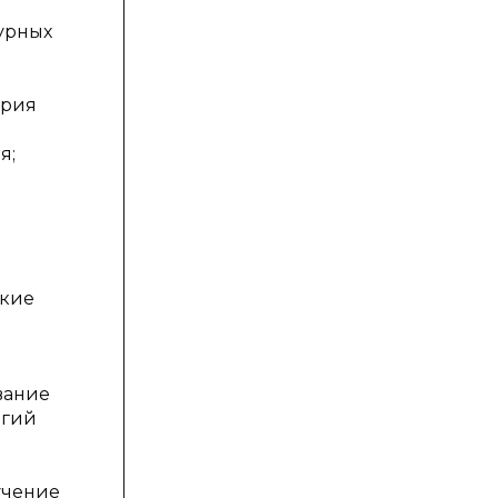
урных
ерия
я;
ские
вание
огий
учение