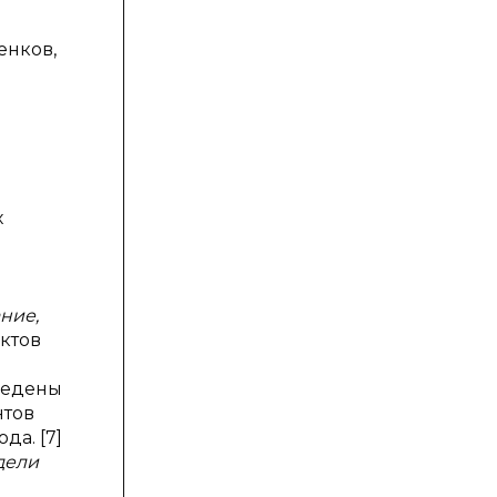
енков,
х
ние,
ктов
ведены
нтов
а. [7]
дели