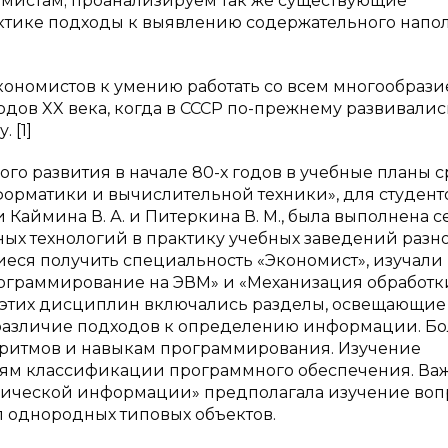
истам; проанализируем так же существующие
актике подходы к выявлению содержательного напо
ономистов к умению работать со всем многообраз
дов XX века, когда в СССР по-прежнему развивалис
 [1]
го развития в начале 80-х годов в учебные планы 
орматики и вычислительной техники», для студент
Каймина В. А. и Питеркина В. М., была выполнена с
ых технологий в практику учебных заведений разн
иеся получить специальность «Экономист», изучали
граммирование на ЭВМ» и «Механизация обработк
этих дисциплин включались разделы, освещающие
 различие подходов к определению информации. Б
оритмов и навыкам программирования. Изучение
ям классификации программного обеспечения. Важ
ической информации» предполагала изучение воп
п однородных типовых объектов.