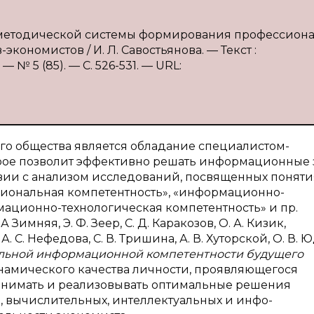
я методической системы формирования профессион
ономистов / И. Л. Савостьянова. — Текст :
№ 5 (85). — С. 526-531. — URL:
о общества является обладание специалистом-
орое позволит эффективно решать информационные
твии с анализом исследований, посвященных понят
иональная компетентность», «информационно-
ационно-технологическая компетентность» и пр.
.А Зимняя, Э. Ф. Зеер, С. Д. Каракозов, О. А. Кизик,
А. С. Нефедова, С. В. Тришина, А. В. Хуторской, О. В. 
льной информационной компетентности будущего
намического качества личности, проявляющегося
ринимать и реализовывать оптимальные решения
, вычислительных, интеллектуальных и инфо-