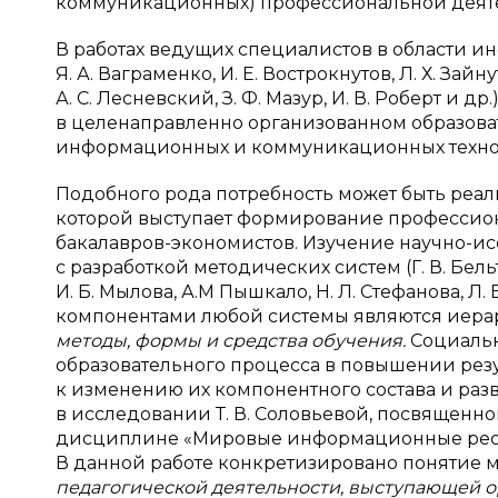
коммуникационных) профессиональной деят
В работах ведущих специалистов в области ин
Я. А. Ваграменко, И. Е. Вострокнутов, Л. Х. Зайну
А. С. Лесневский, З. Ф. Мазур, И. В. Роберт и
в целенаправленно организованном образов
информационных и коммуникационных технол
Подобного рода потребность может быть реа
которой выступает формирование професси
бакалавров-экономистов. Изучение научно-ис
с разработкой методических систем (Г. В. Бельтю
И. Б. Мылова, А.М Пышкало, Н. Л. Стефанова, Л.
компонентами любой системы являются иера
методы, формы и средства обучения.
Социальн
образовательного процесса в повышении рез
к изменению их компонентного состава и ра
в исследовании Т. В. Соловьевой, посвященн
дисциплине «Мировые информационные ресурс
В данной работе конкретизировано понятие 
педагогической деятельности, выступающей 