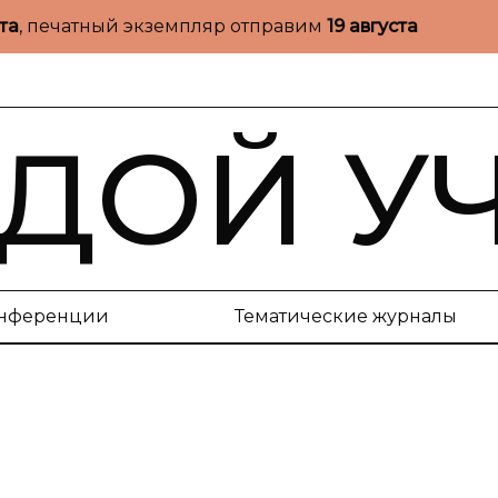
ста
, печатный экземпляр отправим
19 августа
ДОЙ У
нференции
Тематические журналы