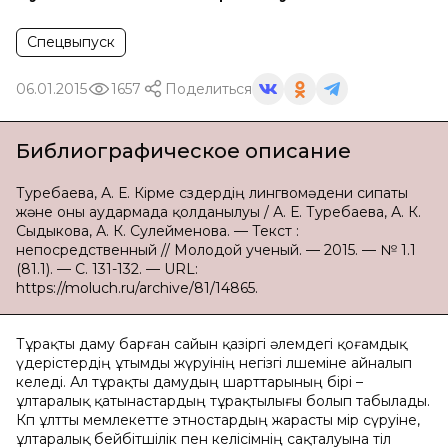
Спецвыпуск
06.01.2015
1657
Поделиться
Библиографическое описание
Туребаева, А. Е. Кірме сөздердің лингвомәдени сипаты
және оны аудармада қолданылуы / А. Е. Туребаева, А. К.
Сыдыкова, А. К. Сулейменова. — Текст :
непосредственный // Молодой ученый. — 2015. — № 1.1
(81.1). — С. 131-132. — URL:
https://moluch.ru/archive/81/14865.
Тұрақты даму барған сайын қазіргі әлемдегі қоғамдық
үдерістердің ұтымды жүруінің негізгі өлшеміне айналып
келеді. Ал тұрақты дамудың шарттарының бірі –
ұлтаралық қатынастардың тұрақтылығы болып табылады.
Көп ұлтты мемлекетте этностардың жарасты өмір сүруіне,
ұлтаралық бейбітшілік пен келісімнің сақталуына тіл