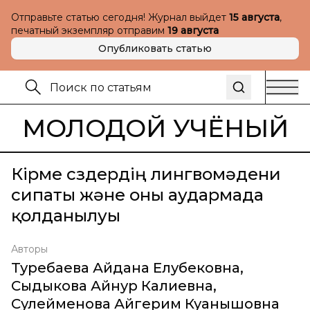
Отправьте статью сегодня! Журнал выйдет
15 августа
,
печатный экземпляр отправим
19 августа
Опубликовать статью
МОЛОДОЙ УЧЁНЫЙ
Кірме сөздердің лингвомәдени
сипаты және оны аудармада
қолданылуы
Авторы
Туребаева Айдана Елубековна
,
Сыдыкова Айнур Калиевна
,
Сулейменова Айгерим Куанышовна