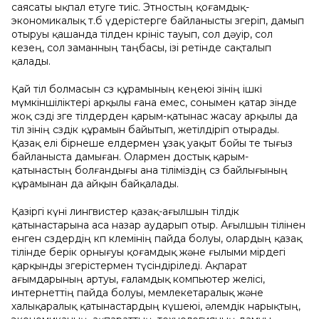
саясаты ықпал етуге тиіс. Этностың қоғамдық-
экономикалық т.б үдерістерге байланысты өзгеріп, дамып
отыруы қашанда тілден көрініс тауып, сол дәуір, сол
кезең, сол заманның таңбасы, ізі ретінде сақталып
қалады.
Қай тіл болмасын сөз құрамының кеңеюі өзінің ішкі
мүмкіншіліктері арқылы ғана емес, сонымен қатар өзінде
жоқ сөзді өзге тілдерден қарым-қатынас жасау арқылы да
тіл өзінің сөздік құрамын байытып, жетілдіріп отырады.
Қазақ елі бірнеше елдермен ұзақ уақыт бойы өте тығыз
байланыста дамыған. Олармен достық қарым-
қатынастың болғандығы ана тіліміздің сөз байлығының
құрамынан да айқын байқалады.
Қазіргі күні лингвистер қазақ-ағылшын тілдік
қатынастарына аса назар аударып отыр. Ағылшын тілінен
енген сөздердің көп көлемінің пайда болуы, олардың қазақ
тілінде берік орнығуы қоғамдық және ғылыми өмірдегі
қарқынды өзгерістермен түсіндіріледі. Ақпарат
ағымдарының артуы, ғаламдық компьютер желісі,
интернеттің пайда болуы, мемлекетаралық және
халықаралық қатынастардың күшеюі, әлемдік нарықтың,