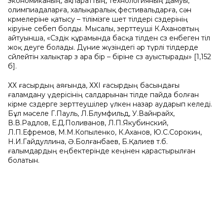
экономиканың, ақпараттың, технологияның дамуы,
олимпиадаларға, халықаралық фестивальдарға, сән
көрмелеріне қатысу – тілімізге шет тілдері сөздерінің
кіруіне себеп болды. Мысалы, зерттеуші К.Ахановтың
айтуынша, «Сөздік құрамында басқа тілден сөз енбеген тіл
жоқ деуге болады. Дүние жүзіндегі әр түрлі тілдерде
сөйлейтін халықтар өз ара бір – біріне сөз ауыстырады» [1,152
б].
ХХ ғасырдың аяғында, ХХІ ғасырдың басындағы
ғаламдану үдерісінің салдарынан тілде пайда болған
кірме сөздерге зерттеушілер үлкен назар аударып келеді.
Бұл мәселе Г.Пауль, Л.Блумфильд, У.Вайнрайх,
В.В.Радлов, Е.Д.Поливанов, Л.П.Якубинский,
Л.П.Ефремов, М.М.Копыленко, К.Аханов, Ю.С.Сорокин,
Н.И.Гайдуллина, Ә.Болғанбаев, Б.Қалиев т.б.
ғалымдардың еңбектерінде кеңінен қарастырылған
болатын.