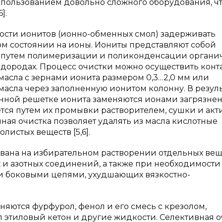
спользованием довольно сложного оборудования, ч
].
ости ионитов (ионно-обменных смол) задерживать
м состоянии на ионы. Иониты представляют собой
е путем полимеризации и поликонденсации органи
одородах. Процесс очистки можно осуществить кон
асла с зернами ионита размером 0,3…2,0 мм или
сла через заполненную ионитом колонну. В резуль
нной решетке ионита заменяются ионами загрязнен
тся путем их промывки растворителем, сушки и ак
ная очистка позволяет удалять из масла кислотные
листых веществ [5,6].
вана на избирательном растворении отдельных вещ
 и азотных соединений, а также при необходимости
и боковыми цепями, ухудшающих вязкостно-
няются фурфурол, фенол и его смесь с крезолом,
л этиловый кетон и другие жидкости. Селективная о