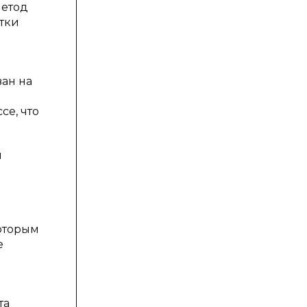
метод
тки
ан на
се, что
я
й
оторым
е
та