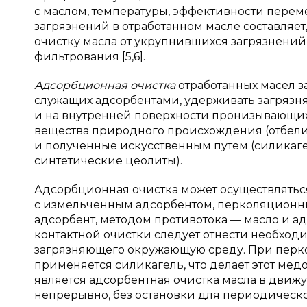
с маслом, температуры, эффективности перем
загрязнений в отработанном масле составляет
очистку масла от укрупнившихся загрязнени
фильтрования [5,6].
Адсорбционная очистка
отработанных масел з
служащих адсорбентами, удерживать загрязн
и на внутренней поверхности пронизывающих
вещества природного происхождения (отбел
и полученные искусственным путем (силикаг
синтетические цеолиты).
Адсорбционная очистка может осуществлять
с измельченным адсорбентом, перколяционн
адсорбент, методом противотока — масло и ад
контактной очистки следует отнести необход
загрязняющего окружающую среду. При перко
применяется силикагель, что делает этот м
является адсорбентная очистка масла в движ
непрерывно, без остановки для периодическ