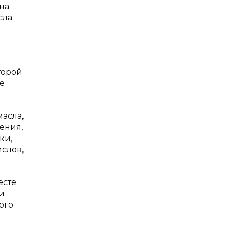
на
сла
й
торой
е
асла,
ения,
ки,
слов,
есте
и
ого