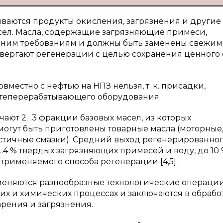
иваются продукты окисления, загрязнения и другие
сел. Масла, содержащие загрязняющие примеси,
 ним требованиям и должны быть заменены свежи
вергают регенерации с целью сохранения ценного 
местно с нефтью на НПЗ нельзя, т. к. присадки,
фтеперерабатывающего оборудования.
чают 2…3 фракции базовых масел, из которых
гут быть приготовлены товарные масла (моторные
стичные смазки). Средний выход регенерированно
…4 % твердых загрязняющих примесей и воду, до 10
 применяемого способа регенерации [4,5].
меняются разнообразные технологические операции
х и химических процессах и заключаются в обрабо
арения и загрязнения.