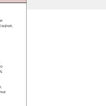
ми
сырья,
,
го
 %
,
тке