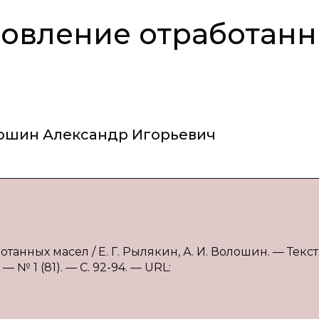
новление отработан
ошин Александр Игорьевич
танных масел / Е. Г. Рылякин, А. И. Волошин. — Текст 
№ 1 (81). — С. 92-94. — URL: