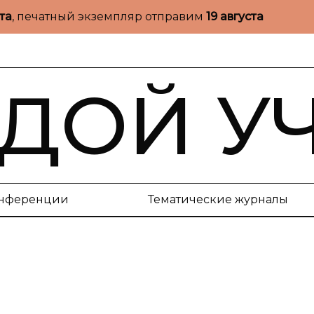
ста
, печатный экземпляр отправим
19 августа
ДОЙ У
нференции
Тематические журналы