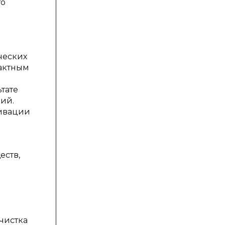
то
ческих
тактным
тате
ий.
тивации
еств,
чистка