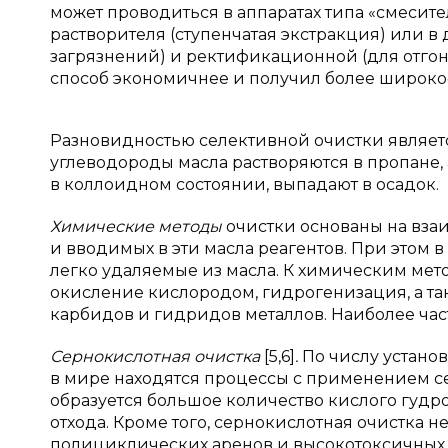
может проводиться в аппаратах типа «смесите
растворителя (ступенчатая экстракция) или в
загрязнений) и ректификационной (для отгон
способ экономичнее и получил более широкое
Разновидностью селективной очистки являетс
углеводороды масла растворяются в пропане,
в коллоидном состоянии, выпадают в осадок.
Химические методы
очистки основаны на вза
и вводимых в эти масла реагентов. При этом 
легко удаляемые из масла. К химическим мето
окисление кислородом, гидрогенизация, а та
карбидов и гидридов металлов. Наиболее час
Сернокислотная очистка
[5,6]
.
По числу устано
в мире находятся процессы с применением се
образуется большое количество кислого гудр
отхода. Кроме того, сернокислотная очистка 
полициклических аренов и высокотоксичных 