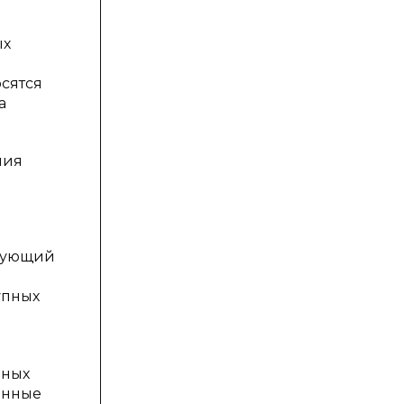
ы
ых
сятся
а
ния
твующий
упных
нных
онные