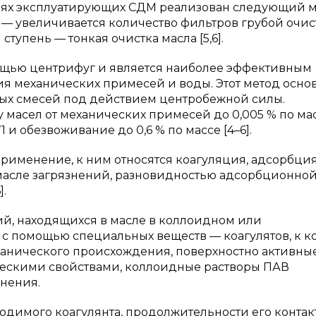
циях эксплуатирующих СДМ реализован следующий 
 — увеличивается количество фильтров грубой очис
тупень — тонкая очистка масла [5,6].
ощью центрифуг и является наиболее эффективным
 механических примесей и воды. Этот метод основ
х смесей под действием центробежной силы.
масел от механических примесей до 0,005 % по мас
71 и обезвоживание до 0,6 % по массе [4–6].
именение, к ним относятся коагуляция, адсорбци
масле загрязнений, разновидностью адсорбционно
].
й, находящихся в масле в коллоидном или
 с помощью специальных веществ — коагулятов, к к
ганического происхождения, поверхностно активны
ческими свойствами, коллоидные растворы ПАВ
нения.
одимого коагулянта, продолжительности его контак