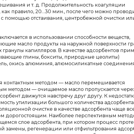
ешивания и т. д. Продолжительность коагуляции
, как правило, 20…30 мин., после чего можно провод
й с помощью отстаивания, центробежной очистки ил
аключается в использовании способности веществ,
яющие масло продукты на наружной поверхности гр
 гранулы капилляров. В качестве адсорбентов при
ивающие глины, бокситы, природные цеолиты)
ель, окись алюминия, алюмосиликатные соединения
ся контактным методом — масло перемешивается
ым методом — очищаемое масло пропускается чере
сорбент движутся навстречу друг другу. К недостат
имость утилизации большого количества адсорбента
ляционной очистке в качестве адсорбента чаще вс
едом дорогостоящим. Наиболее перспективным мето
ущемся слое адсорбента, при котором процесс проте
ой замены, регенерации или отфильтрования адсорб