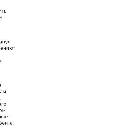
ить
и
анул
меняют
,
з
кам
,
его
дом
кает
ента,