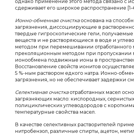
однако применение этого метода связано с и
сдерживает его широкое распространение [1–6
Ионно-обменная очистка
основана на способн
загрязнения, диссоциирующие в растворенно
твердые гигроскопические гели, получаемы
веществ и не растворяющиеся в воде и углев
методом при перемешивании отработанного м
преколяционным методом при пропускании ма
ионообмена подвижные ионы в пространстве
Восстановление свойств ионитов осуществляе
5 %-ным раствором едкого натра. Ионно-обмен
загрязнения, но не обеспечивает задержки смо
Селективная очистка
отработанных масел осно
загрязняющих масло: кислородных, сернистых
полициклических углеводородов с коротким
температурные свойства масел.
В качестве селективных растворителей приме
нитробензол, различные спирты, ацетон, мети