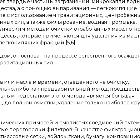
сел твердые частицы загрязнений, микрокапли вод
щества, а с помощью выпаривания — легкокипящие
оле с использованием гравитационных, центробежн
нных сил, а также фильтрование, водная промывка,
зическим методам очистки отработанных масел отно
оцессы, которые применяются для удаления из масл
легкокипящих фракций [5,6].
дом, он основан на процессе естественного осажде
гравитационных сил.
а или масла и времени, отведенного на очистку,
тельно, либо как предварительный метод, предшес
вным недостатком этого метода является большая
 до полной очистки, удаление только наиболее кр
нических примесей и смолистых соединений путем
тые перегородки фильтров. В качестве фильтрацио
тмассовые сетки, войлок, ткани, бумагу, композици