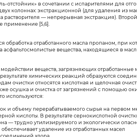
ль-отстойник» в сочетании с испарителями для отго
 двух колоннах: экстракционной (для удаления из ма
а растворителя — непрерывная экстракция). Второ
 применение [5,6].
я обработка отработанного масла пропаном, при ко
 а асфальтосмолистые вещества, находящиеся в масл
имодействии веществ, загрязняющих отработанные м
в результате химических реакций образуются соедин
дам очистки относятся кислотная и щелочная очист
кже осушка и очистка от загрязнений с помощью оки
то используются:
вок и объему перерабатываемого сырья на первом м
рной кислоты. В результате сернокислотной очистк
она — трудно утилизируемого и экологически опасн
не обеспечивает удаление из отработанных масел
соединений хлора.