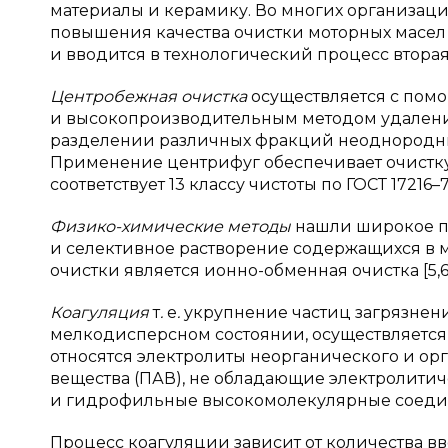
материалы и керамику. Во многих организа
повышения качества очистки моторных масел
и вводится в технологический процесс вторая с
Центробежная очистка
осуществляется с пом
и высокопроизводительным методом удаления
разделении различных фракций неоднородны
Применение центрифуг обеспечивает очистку 
соответствует 13 классу чистоты по ГОСТ 17216–
Физико-химические методы
нашли широкое пр
и селективное растворение содержащихся в 
очистки является ионно-обменная очистка [5,6
Коагуляция
т
.
е
.
укрупнение частиц загрязнени
мелкодисперсном состоянии, осуществляется
относятся электролиты неорганического и ор
вещества (ПАВ), не обладающие электролити
и гидрофильные высокомолекулярные соеди
Процесс коагуляции зависит от количества вв