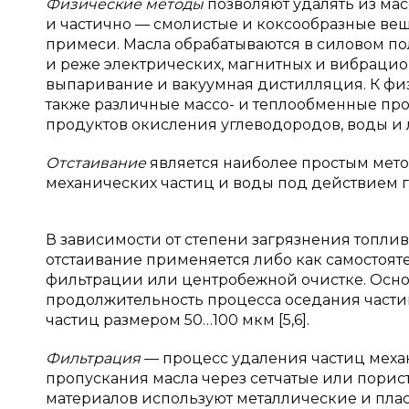
Физические методы
позволяют удалять из ма
и частично — смолистые и коксообразные ве
примеси. Масла обрабатываются в силовом п
и реже электрических, магнитных и вибрацио
выпаривание и вакуумная дистилляция. К фи
также различные массо- и теплообменные пр
продуктов окисления углеводородов, воды и 
Отстаивание
является наиболее простым мето
механических частиц и воды под действием 
В зависимости от степени загрязнения топлив
отстаивание применяется либо как самостоя
фильтрации или центробежной очистке. Осно
продолжительность процесса оседания частиц
частиц размером 50…100 мкм [5,6].
Фильтрация
— процесс удаления частиц меха
пропускания масла через сетчатые или порис
материалов используют металлические и плас