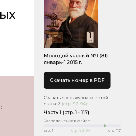
ных
Молодой учёный №1 (81)
январь-1 2015 г.
Скачать номер в PDF
Скачать часть журнала с этой
статьей
(стр.
92-94
)
:
:
Часть 1
(cтр. 1 - 117)
Расположение в файле:
стр.
1
стр.
92-94
стр.
117