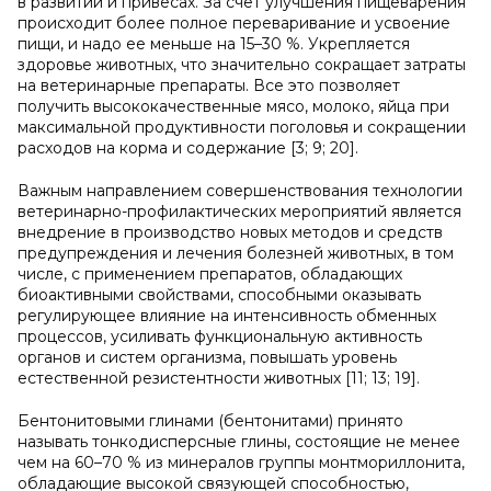
в развитии и привесах. За счет улучшения пищеварения
происходит более полное переваривание и усвоение
пищи, и надо ее меньше на 15–30 %. Укрепляется
здоровье животных, что значительно сокращает затраты
на ветеринарные препараты. Все это позволяет
получить высококачественные мясо, молоко, яйца при
максимальной продуктивности поголовья и сокращении
расходов на корма и содержание [3; 9; 20].
Важным направлением совершенствования технологии
ветеринарно-профилактических мероприятий является
внедрение в производство новых методов и средств
предупреждения и лечения болезней животных, в том
числе, с применением препаратов, обладающих
биоактивными свойствами, способными оказывать
регулирующее влияние на интенсивность обменных
процессов, усиливать функциональную активность
органов и систем организма, повышать уровень
естественной резистентности животных [11; 13; 19].
Бентонитовыми глинами (бентонитами) принято
называть тонкодисперсные глины, состоящие не менее
чем на 60–70 % из минералов группы монтмориллонита,
обладающие высокой связующей способностью,