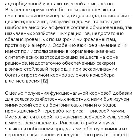
адсорбционной и каталитической активностью.
В качестве примесей в бентонитах встречаются
смешанослойные минералы, гидрослюда, палыгорскит,
цеолиты, каолинит, галлуазит и др. Бентониты дают
наиболее высокий эффект в составе обыкновенных, так
называемых хозяйственных рационов, недостаточно
сбалансированных по макро- и микроэлементам,
протеину и энергии. Особенно важное значение они
имеют при использовании в кормлении жвачных
синтетических азотсодержащих веществ на фоне
рационов, недостаточно обеспеченных сахаром
в зимне-стойловый период, и при вскармливании
богатых протеином кормов зеленого конвейера
в летнее время [12].
С целью получения функциональной кормовой добавки
для сельскохозяйственных животных, нами был изучен
химический состав бентонитовых глин и отходов
промышленной переработки риса — рисовой мучки.
Рис является второй по значению зерновой культурой
в мире после пшеницы. Рисовые отруби и мучка
являются побочными продуктами, образующимися из
верхнего слоя зерновки шелушенного риса в процесс