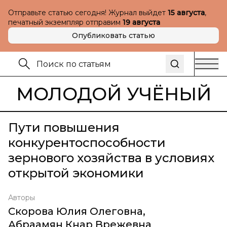
Отправьте статью сегодня! Журнал выйдет
15 августа
,
печатный экземпляр отправим
19 августа
Опубликовать статью
МОЛОДОЙ УЧЁНЫЙ
Пути повышения
конкурентоспособности
зернового хозяйства в условиях
открытой экономики
Авторы
Скорова Юлия Олеговна
,
Абраамян Кнар Врежевна