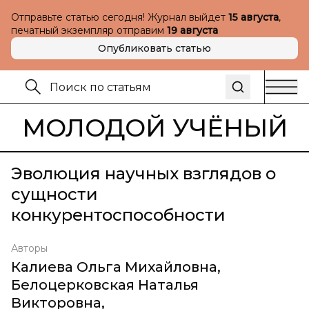
Отправьте статью сегодня! Журнал выйдет
15 августа
,
печатный экземпляр отправим
19 августа
Опубликовать статью
МОЛОДОЙ УЧЁНЫЙ
Эволюция научных взглядов о
сущности
конкурентоспособности
Авторы
Калиева Ольга Михайловна
,
Белоцерковская Наталья
Викторовна
,