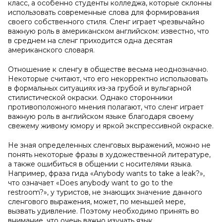
класс, а особенно студенты колледжа, которые склонны
использовать современные слова для формирования
своего собственного стиля. Сленг играет чрезвычайно
важную роль в американском английском: известно, что
в среднем на сленг приходится одна десятая
американского словаря.
Отношение к сленгу в обществе весьма неоднозначно.
Некоторые считают, что его некорректно использовать
в формальных ситуациях из-за грубой и вульгарной
стилистической окраски. Однако сторонники
противоположного мнения полагают, что сленг играет
важную роль в английском языке благодаря своему
свежему живому юмору и яркой экспрессивной окраске.
Не зная определенных сленговых выражений, можно не
понять некоторые фразы в художественной литературе,
а также ошибиться в общении с носителями языка.
Например, фраза гида «Anybody wants to take a leak?»,
что означает «Does anybody want to go to the
restroom?», у туристов, не знающих значение данного
сленгового выражения, может, по меньшей мере,
вызвать удивление. Поэтому необходимо принять во
внимание, что очень важно изучать язык