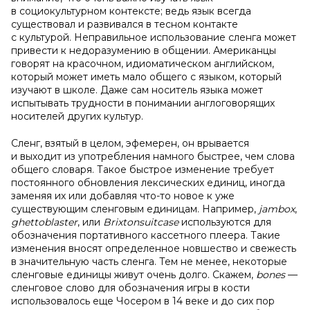
в социокультурном контексте; ведь язык всегда
существовал и развивался в тесном контакте
с культурой. Неправильное использование сленга может
привести к недоразумению в общении. Американцы
говорят на красочном, идиоматическом английском,
который может иметь мало общего с языком, который
изучают в школе. Даже сам носитель языка может
испытывать трудности в понимании англоговорящих
носителей других культур.
Сленг, взятый в целом, эфемерен, он врывается
и выходит из употребления намного быстрее, чем слова
общего словаря. Такое быстрое изменение требует
постоянного обновления лексических единиц, иногда
заменяя их или добавляя что-то новое к уже
существующим сленговым единицам. Например,
jambox
,
ghetto
blaster
, или
Brixton
suitcase
используются для
обозначения портативного кассетного плеера. Такие
изменения вносят определенное новшество и свежесть
в значительную часть сленга. Тем не менее, некоторые
сленговые единицы живут очень долго. Скажем,
bones
—
сленговое слово для обозначения игры в кости
использовалось еще Чосером в 14 веке и до сих пор