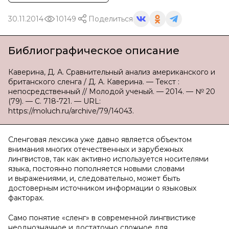
30.11.2014
10149
Поделиться
Библиографическое описание
Каверина, Д. А. Сравнительный анализ американского и
британского сленга / Д. А. Каверина. — Текст :
непосредственный // Молодой ученый. — 2014. — № 20
(79). — С. 718-721. — URL:
https://moluch.ru/archive/79/14043.
Сленговая лексика уже давно является объектом
внимания многих отечественных и зарубежных
лингвистов, так как активно используется носителями
языка, постоянно пополняется новыми словами
и выражениями, и, следовательно, может быть
достоверным источником информации о языковых
факторах.
Само понятие «сленг» в современной лингвистике
неоднозначное и достаточно сложное для