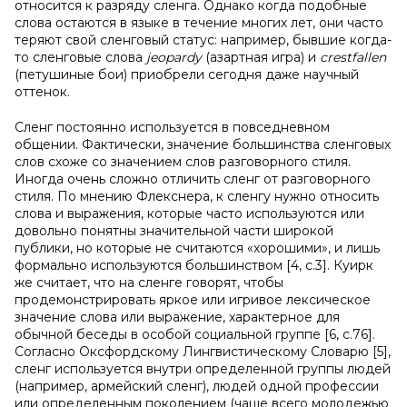
относится к разряду сленга. Однако когда подобные
слова остаются в языке в течение многих лет, они часто
теряют свой сленговый статус: например, бывшие когда-
то сленговые слова
jeopardy
(азартная игра) и
crestfallen
(петушиные бои) приобрели сегодня даже научный
оттенок.
Сленг постоянно используется в повседневном
общении. Фактически, значение большинства сленговых
слов схоже со значением слов разговорного стиля.
Иногда очень сложно отличить сленг от разговорного
стиля. По мнению Флекснера, к сленгу нужно относить
слова и выражения, которые часто используются или
довольно понятны значительной части широкой
публики, но которые не считаются «хорошими», и лишь
формально используются большинством [4, c.3]. Куирк
же считает, что на сленге говорят, чтобы
продемонстрировать яркое или игривое лексическое
значение слова или выражение, характерное для
обычной беседы в особой социальной группе [6, c.76].
Согласно Оксфордскому Лингвистическому Словарю [5],
сленг используется внутри определенной группы людей
(например, армейский сленг), людей одной профессии
или определенным поколением (чаще всего молодежью