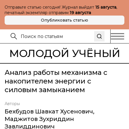
Отправьте статью сегодня! Журнал выйдет
15 августа
,
печатный экземпляр отправим
19 августа
Опубликовать статью
МОЛОДОЙ УЧЁНЫЙ
Анализ работы механизма с
накопителем энергии с
силовым замыканием
Авторы
Бехбудов Шавкат Хусенович
,
Маджитов Зухриддин
Завлиддинович