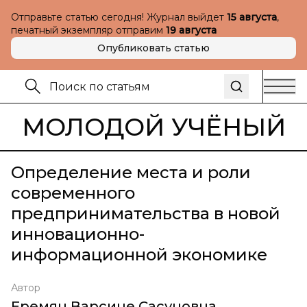
Отправьте статью сегодня! Журнал выйдет
15 августа
,
печатный экземпляр отправим
19 августа
Опубликовать статью
МОЛОДОЙ УЧЁНЫЙ
Определение места и роли
современного
предпринимательства в новой
инновационно-
информационной экономике
Автор
Еремян Варсине Сасуновна