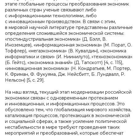
этапе глобальные процессы преобразования экономик
различных стран ученые связывают либо
с информационными технологиями, либо
с инновационным производством. В связи с этим,
в мировой научной литературе представлены различные
определения сложившейся экономической системы:
«постиндустриальная экономика» (Д. Бэлл, В.
Иноземцев), «информационная экономика» (М. Порат, О.
Тоффлер), «мегаэкономика» (В. Кувалдин), «экономика
информатики и связи» (И. Ниинилуто), «техноэкономика»
(Б. Гейтс), «экономика знаний» (Д. Тапскотт) [4, с. 115],
«инновационная экономика» (Н. Кондратьев, М. Портер,
К. Фриман, Ф. Фукуяма, Дж. Нейсбитт, Б. Лундвалл, Р.
Нельсон) [5, с. 29].
На наш взгляд, текущий этап модернизации российской
экономики связан с одновременным протеканием
и инновационных, и информационных процессов. Это
обусловлено тем, что глобализация мирового хозяйства,
катализация процессов, протекающих в экономической
и социальной сферах, а также усиление политической
нестабильности в мире требуют проведения таких
мероприятий и преобразований, которые обеспечат