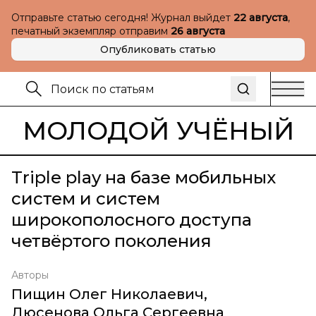
Отправьте статью сегодня! Журнал выйдет
22 августа
,
печатный экземпляр отправим
26 августа
Опубликовать статью
МОЛОДОЙ УЧЁНЫЙ
Triple play на базе мобильных
систем и систем
широкополосного доступа
четвёртого поколения
Авторы
Пищин Олег Николаевич
,
Дюсенова Ольга Сергеевна