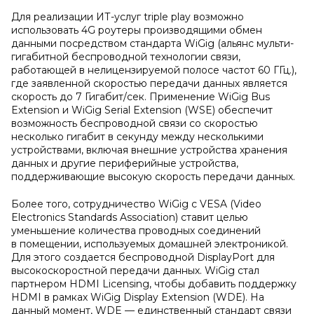
Для реализации ИТ-услуг triple play возможно
использовать 4G роутеры производящими обмен
данными посредством стандарта WiGig (альянс мульти-
гигабитной беспроводной технологии связи,
работающей в нелицензируемой полосе частот 60 ГГц.),
где заявленной скоростью передачи данных является
скорость до 7 Гигабит/сек. Применение WiGig Bus
Extension и WiGig Serial Extension (WSE) обеспечит
возможность беспроводной связи со скоростью
несколько гигабит в секунду между несколькими
устройствами, включая внешние устройства хранения
данных и другие периферийные устройства,
поддерживающие высокую скорость передачи данных.
Более того, сотрудничество WiGig с VESA (Video
Electronics Standards Association) ставит целью
уменьшение количества проводных соединений
в помещении, используемых домашней электроникой.
Для этого создается беспроводной DisplayPort для
высокоскоростной передачи данных. WiGig стал
партнером HDMI Licensing, чтобы добавить поддержку
HDMI в рамках WiGig Display Extension (WDE). На
данный момент, WDE — единственный стандарт связи