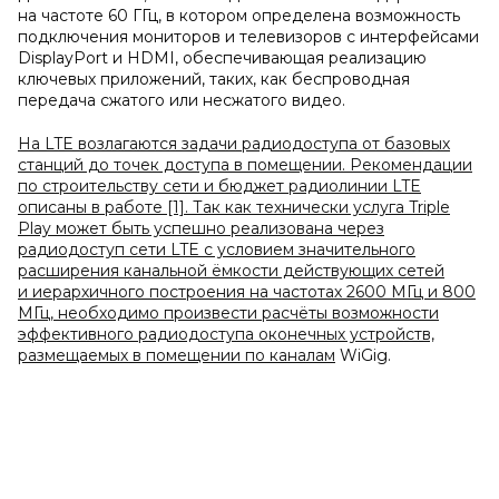
на частоте 60 ГГц, в котором определена возможность
подключения мониторов и телевизоров с интерфейсами
DisplayPort и HDMI, обеспечивающая реализацию
ключевых приложений, таких, как беспроводная
передача сжатого или несжатого видео.
На LTE возлагаются задачи радиодоступа от базовых
станций до точек доступа в помещении. Рекомендации
по строительству сети и бюджет радиолинии LTE
описаны в работе [1]. Так как технически услуга Triple
Play может быть успешно реализована через
радиодоступ сети LTE с условием значительного
расширения канальной ёмкости действующих сетей
и иерархичного построения на частотах 2600 МГц и 800
МГц, необходимо произвести расчёты возможности
эффективного радиодоступа оконечных устройств,
размещаемых в помещении по каналам
WiGig.