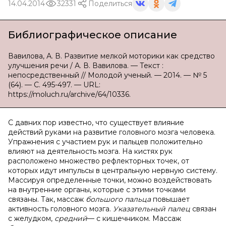
14.04.2014
32331
Поделиться
Библиографическое описание
Вавилова, А. В. Развитие мелкой моторики как средство
улучшения речи / А. В. Вавилова. — Текст :
непосредственный // Молодой ученый. — 2014. — № 5
(64). — С. 495-497. — URL:
https://moluch.ru/archive/64/10336.
С давних пор известно, что существует влияние
действий руками на развитие головного мозга человека.
Упражнения с участием рук и пальцев положительно
влияют на деятельность мозга. На кистях рук
расположено множество рефлекторных точек, от
которых идут импульсы в центральную нервную систему.
Массируя определенные точки, можно воздействовать
на внутренние органы, которые с этими точками
связаны. Так, массаж
большого пальца
повышает
активность головного мозга.
Указательный палец
связан
с желудком,
средний
— с кишечником. Массаж