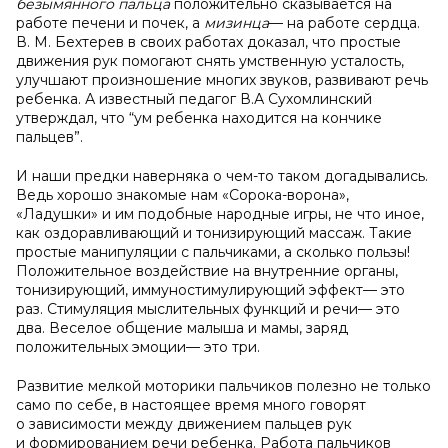
безымянного пальца
положительно сказывается на
работе печени и почек, а
мизинца
— на работе сердца.
В. М. Бехтерев в своих работах доказал, что простые
движения рук помогают снять умственную усталость,
улучшают произношение многих звуков, развивают речь
ребенка. А известный педагог В.А Сухомлинский
утверждал, что “ум ребенка находится на кончике
пальцев”.
И наши предки наверняка о чем-то таком догадывались.
Ведь хорошо знакомые нам «Сорока-ворона»,
«Ладушки» и им подобные народные игры, не что иное,
как оздоравливающий и тонизирующий массаж. Такие
простые манипуляции с пальчиками, а сколько пользы!
Положительное воздействие на внутренние органы,
тонизирующий, иммуностимулирующий эффект— это
раз. Стимуляция мыслительных функций и речи— это
два. Веселое общение малыша и мамы, заряд
положительных эмоции— это три.
Развитие мелкой моторики пальчиков полезно не только
само по себе, в настоящее время много говорят
о зависимости между движением пальцев рук
и формированием речи ребенка. Работа пальчиков