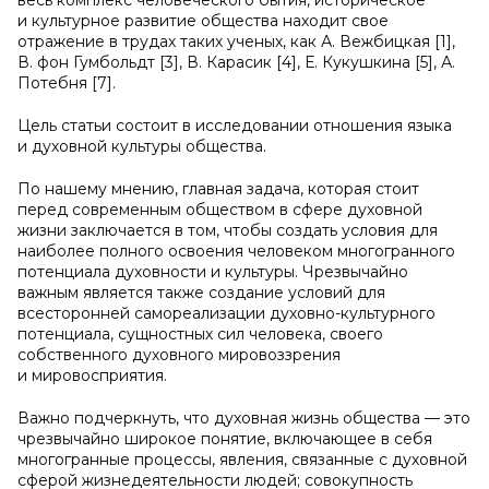
весь комплекс человеческого бытия, историческое
и культурное развитие общества находит свое
отражение в трудах таких ученых, как А. Вежбицкая [1],
В. фон Гумбольдт [3], В. Карасик [4], Е. Кукушкина [5], А.
Потебня [7].
Цель статьи состоит в исследовании отношения языка
и духовной культуры общества.
По нашему мнению, главная задача, которая стоит
перед современным обществом в сфере духовной
жизни заключается в том, чтобы создать условия для
наиболее полного освоения человеком многогранного
потенциала духовности и культуры. Чрезвычайно
важным является также создание условий для
всесторонней самореализации духовно-культурного
потенциала, сущностных сил человека, своего
собственного духовного мировоззрения
и мировосприятия.
Важно подчеркнуть, что духовная жизнь общества — это
чрезвычайно широкое понятие, включающее в себя
многогранные процессы, явления, связанные с духовной
сферой жизнедеятельности людей; совокупность