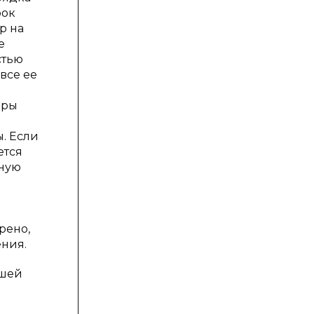
рок
р на
е
стью
все ее
еры
. Если
ется
ьную
рено,
ения.
вшей