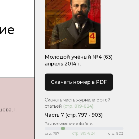
ие
Молодой учёный №4 (63)
апрель 2014 г.
Скачать номер в PDF
Скачать часть журнала с этой
статьей
(стр.
819-824
)
:
ева, Т.
Часть 7
(cтр. 797 - 903)
Расположение в файле:
стр.
797
стр.
819-824
стр.
903