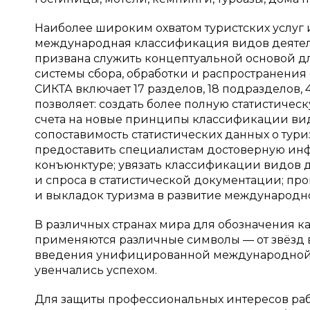
Наиболее широким охватом туристских услуг 
международная классификация видов деятельн
призвана служить концептуальной основой д
системы сбора, обработки и распространения
СИКТА включает 17 разделов, 18 подразделов, 
позволяет: создать более полную статистиче
счета на новые принципы классификации вид
сопоставимость статистических данных о тур
предоставить специалистам достоверную инфо
конъюнктуре; увязать классификации видов 
и спроса в статистической документации; про
и выкладок туризма в развитие международной
В различных странах мира для обозначения к
применяются различные символы — от звёзд 
введения унифицированной международной 
увенчались успехом.
Для защиты профессиональных интересов раб