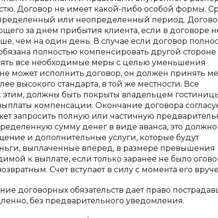
стю. Договор не имеет какой-либо особой формы. С
определенный или неопределенный период. Догово
ющего за днем прибытия клиента, если в договоре н
е, чем на один день. В случае если договор полно
 обязана полностью компенсировать другой стороне 
инять все необходимые меры с целью уменьшения
не может исполнить договор, он должен принять м
ее высокого стандарта, в той же местности. Все
с этим, должны быть покрыты владельцем гостиницы
я выплаты компенсации. Окончание договора согласу
ожет запросить полную или частичную предварител
определенную сумму денег в виде аванса, это должно
щение и дополнительные услуги, которые будут
еньги, выплаченные вперед, в размере превышения
имой к выплате, если только заранее не было огово
озвратным. Счет вступает в силу с момента его вруч
ие договорных обязательств дает право пострада
ленно, без предварительного уведомления.