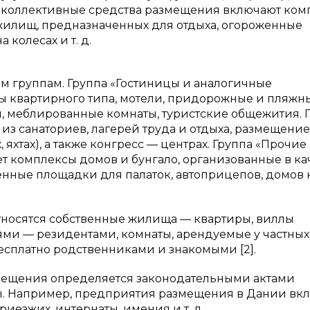
 коллективные средства размещения включают ком
 жилищ, предназначенных для отдыха, огороженные
колесах и т. д.
м группам. Группа «Гостиницы и аналогичные
ы квартирного типа, мотели, придорожные и пляжн
, меблированные комнаты, туристские общежития. 
з санаториев, лагерей труда и отдыха, размещение
 яхтах), а также конгресс — центрах. Группа «Прочие
 комплексы домов и бунгало, организованные в ка
нные площадки для палаток, автоприцепов, домов 
носятся собственные жилища — квартиры, виллы
ями — резидентами, комнаты, арендуемые у частных
есплатно родственниками и знакомыми [2].
мещения определяется законодательными актами
. Например, предприятия размещения в Дании вк
риезжих, интернаты, имения и т. д.