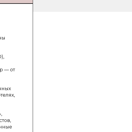
ны
),
р — от
чных
телях,
,
тов,
анные