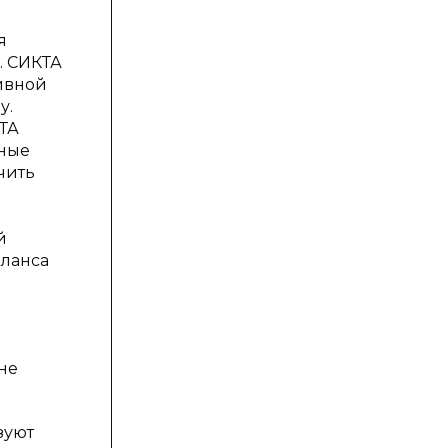
я
. СИКТА
ивной
у.
КТА
ьные
чить
й
аланса
не
зуют