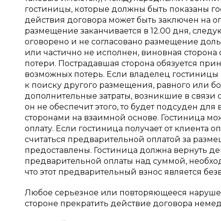
гостиницы, которые должны быть показаны го
действия договора может быть заключен на 
размещение заканчивается в 12.00 дня, следу
оговорено и не согласовано размещение дольш
или частично не исполнен, виновная сторона
потери. Пострадавшая сторона обязуется пр
возможных потерь. Если владелец гостиницы 
к поиску другого размещения, равного или бол
дополнительные затраты, возникшие в связи 
он не обеспечит этого, то будет подсуден дл
сторонами на взаимной основе. Гостиница м
оплату. Если гостиница получает от клиента 
считаться предварительной оплатой за разме
предоставлены. Гостиница должна вернуть д
предварительной оплаты над суммой, необход
что этот предварительный взнос является безв
Любое серьезное или повторяющееся нарушен
стороне прекратить действие договора немед