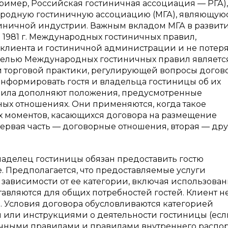
имер, Российская гостиничная ассоциация — РГА),
ародную гостиничную ассоциацию (МГА), являющую
ничной индустрии. Важным вкладом МГА в развит
1981 г. Международных гостиничных правил,
лиента и гостиничной администрации и не потер
 Целью Международных гостиничных правил являетс
орговой практики, регулирующей вопросы догово
нформировать гостя и владельца гостиницы об их
авила дополняют положения, предусмотренные
ных отношениях. Они применяются, когда такое
х моментов, касающихся договора на размещение
 первая часть — договорные отношения, вторая — др
ладелец гостиницы обязан предоставить гостю
 Предполагается, что предоставляемые услуги
 зависимости от ее категории, включая использова
тавляются для общих потребностей гостей. Клиент н
е. Условия договора обусловливаются категорией
 или инструкциями о деятельности гостиницы (есл
чными правилами и правилами внутреннего распо