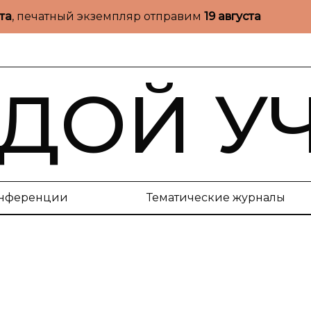
ста
, печатный экземпляр отправим
19 августа
ДОЙ У
нференции
Тематические журналы