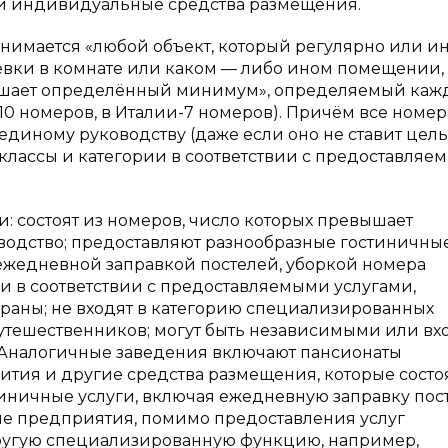
 и индивидуальные средства размещения.
имается «любой объект, который регулярно или и
ёвки в комнате или каком — либо ином помещении,
евышает определённый минимум», определяемый каж
10 номеров, в Италии-7 номеров). Причём все номер
диному руководству (даже если оно не ставит цел
классы и категории в соответствии с предоставляе
 состоят из номеров, число которых превышает
одство; предоставляют разнообразные гостиничны
 ежедневной заправкой постелей, уборкой номера
ии в соответствии с предоставляемыми услугами,
аны; не входят в категорию специализированных
утешественников; могут быть независимыми или вх
 Аналогичные заведения включают пансионаты
тия и другие средства размещения, которые состоя
иничные услуги, включая ежедневную заправку пос
ые предприятия, помимо предоставления услуг
ругую специализированную функцию, например,