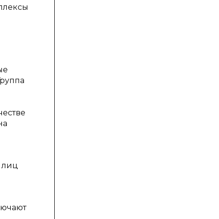
плексы
ые
Группа
честве
на
 лиц
лючают