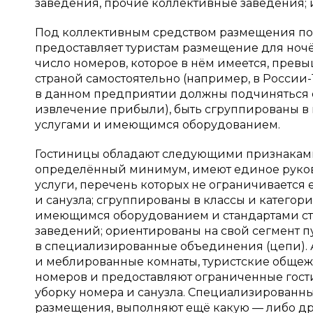
заведения, прочие коллективные заведения;
Под коллективным средством размещения пон
предоставляет туристам размещение для ноч
число номеров, которое в нём имеется, пр
страной самостоятельно (например, в России-
в данном предприятии должны подчиняться е
извлечение прибыли), быть сгруппированы в 
услугами и имеющимся оборудованием.
Гостиницы обладают следующими признаками:
определённый минимум, имеют единое руков
услуги, перечень которых не ограничивается
и санузла; сгруппированы в классы и категор
имеющимся оборудованием и стандартами стр
заведений; ориентированы на свой сегмент п
в специализированные объединения (цепи).
и меблированные комнаты, туристские общежи
номеров и предоставляют ограниченные гост
уборку номера и санузла. Специализированн
размещения, выполняют ещё какую — либо д