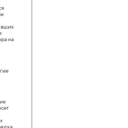
ся
ие
явших
я
ра на
угие
ние
есет
и
рядка