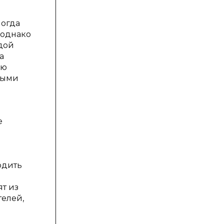
ногда
 однако
дой
а
ью
мыми
е
одить
т из
телей,