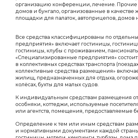
организацию конференции, лечение. Прочие
домов и бунгало, организованные в качестве
площадки для палаток, автоприцепов, домов на 
Все средства классифицированы по отдельны
предприятия» включает гостиницы, гостиниц
гостиницы, клубы с проживанием, пансионаты
«Специализированные предприятия» состоит и
в коллективных средствах транспорта (поездах,
коллективные средства размещения» включает
жилищ, предназначенных для отдыха, огороже
колёсах, бухты для малых судов.
К индивидуальным средствам размещения от
особняки, коттеджи, используемые посетител
или агентств, помещения, предоставляемые б
Определение к тем или иным средствам раз
и нормативными документами каждой страны
гостиницы, мотели, кемпинги, турбазы, дома п