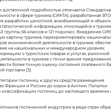
и достаточной подробностью отличается Стандартна
ости в сфере туризма (СИКТА), разработанная ВТО
ля разработки целостной, всеобъемлющей и объект
 статистической информации, относящейся к туризм
43 группы, 66 классов и 121 подкласс. Внедрение СИ
скую картину туризма; переориентировать национал
ов экономической деятельности в туризме; обеспе
изме на национальных и международном уровнях;
рмацию о туристских товарах и услугах, рыночной
деятельности в туризме с точки зрения предложени
вести более точную оценку состояния платежного б
 торговли [3].
атегории гостиниц и других средств размещения
во Франции и России до корон в Англии. Попытки
классификации гостиниц до настоящего времени 
отников гостиничной индустрии в ряде стран обра