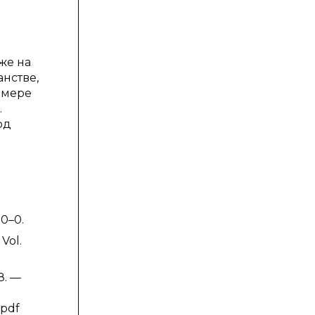
же на
нстве,
 мере
.
од
00–0.
Vol.
8. —
.pdf