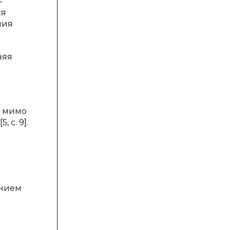
-
ся
ния
няя
в мимо
 с. 9].
ением