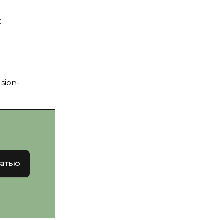
:
sion-
татью