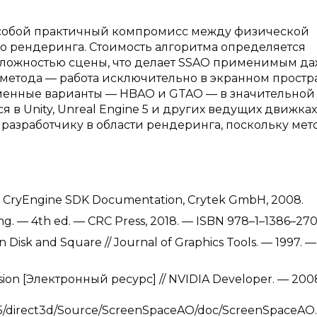
ет собой практичный компромисс между физической
о рендеринга. Стоимость алгоритма определяется
сложностью сцены, что делает SSAO применимым да
метода — работа исключительно в экранном простра
менные варианты — HBAO и GTAO — в значительной
в Unity, Unreal Engine 5 и других ведущих движках
азработчику в области рендеринга, поскольку мет
— CryEngine SDK Documentation, Crytek GmbH, 2008.
ing. — 4th ed. — CRC Press, 2018. — ISBN 978–1–1386–27
 Disk and Square // Journal of Graphics Tools. — 1997. — 
usion [Электронный ресурс] // NVIDIA Developer. — 200
0.5/direct3d/Source/ScreenSpaceAO/doc/ScreenSpaceAO