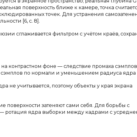
уется в экранное пространство; реальная глубина G
еальная поверхность ближе к камере, точка считает
кклюдированных точек. Для устранения самозатене
ости [6, с. 8].
юзии сглаживается фильтром с учётом краёв, сохра
ов на контрастном фоне — следствие промаха сэмпло
сэмплов по нормали и уменьшением радиуса ядра [5,
ра не учитывается, поэтому объекты у края экрана
ие поверхности затеняют сами себя. Для борьбы с
 — ротация ядра выборки между кадрами с усредн