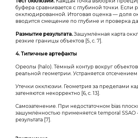
Тест окклюзии.
Каждая точка выборки проецир
буфера сравнивается с глубиной точки. Если р
окклюдированной. Итоговая оценка — доля о
вводится смещение по глубине и проверка дальн
Размытие результата.
Зашумлённая карта оккл
резкие границы объектов [5, с. 7].
4. Типичные артефакты
Ореолы (halo). Тёмный контур вокруг объект
реальной геометрии. Устраняется отсечением 
Утечки окклюзии. Геометрия за пределами кад
затеняются некорректно [6, с. 13].
Самозатенение. При недостаточном bias плоск
зашумлённостью применяется temporal SSAO
результата [7].