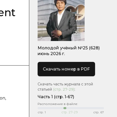
ent
Молодой учёный №25 (628)
июнь 2026 г.
Скачать номер в PDF
Скачать часть журнала с этой
статьей
(стр.
27-29
)
:
Часть 1
(стр. 1-67)
on,
Расположение в файле:
стр.
1
стр.
27-29
стр.
67