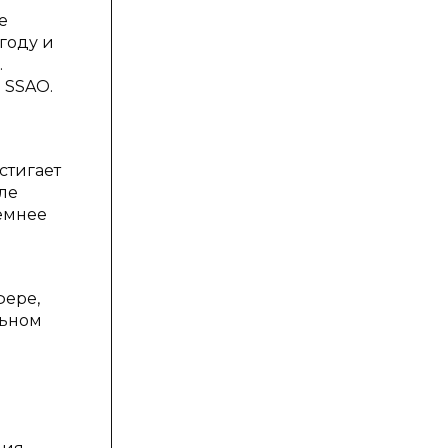
e
году и
.
 SSAO.
стигает
оле
темнее
фере,
льном