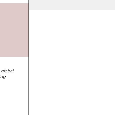
 global
ing