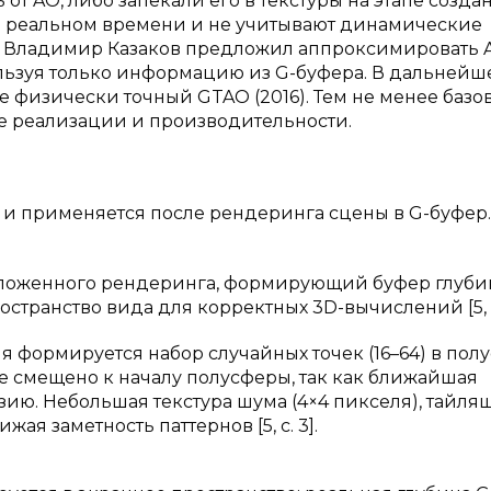
от AO, либо запекали его в текстуры на этапе созда
 в реальном времени и не учитывают динамические
e 2 Владимир Казаков предложил аппроксимировать 
льзуя только информацию из G-буфера. В дальнейш
же физически точный GTAO (2016). Тем не менее баз
е реализации и производительности.
 и применяется после рендеринга сцены в G-буфер.
тложенного рендеринга, формирующий буфер глуби
странство вида для корректных 3D-вычислений [5, с.
 формируется набор случайных точек (16–64) в пол
 смещено к началу полусферы, так как ближайшая
ию. Небольшая текстура шума (4×4 пикселя), тайля
ая заметность паттернов [5, с. 3].