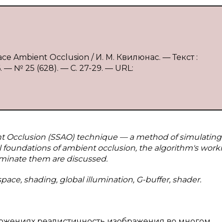
e Ambient Occlusion / И. М. Квилюнас. — Текст :
 № 25 (628). — С. 27-29. — URL:
nt Occlusion (SSAO) technique — a method of simulating
al foundations of ambient occlusion, the algorithm's work
eliminate them are discussed.
pace, shading, global illumination, G-buffer, shader.
ожениях реалистичность изображения во многом