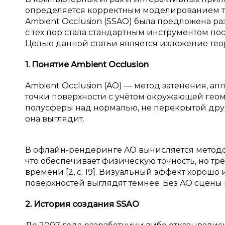
определяется корректным моделированием те
Ambient Occlusion (SSAO) была предложена ра
с тех пор стала стандартным инструментом пост
Целью данной статьи является изложение тео
1. Понятие Ambient Occlusion
Ambient Occlusion (AO) — метод затенения, а
точки поверхности с учётом окружающей геометр
полусферы над нормалью, не перекрытой друг
она выглядит.
В офлайн-рендеринге AO вычисляется методо
что обеспечивает физическую точность, но тр
времени [2, с. 19]. Визуальный эффект хорошо 
поверхностей выглядят темнее. Без AO сцены 
2. История создания SSAO