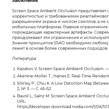
Заключение
Screen Space Ambient Occlusion представля
корректностью и требованиями реалтаймовог
разрешением экрана и числом сэмплов, а не 
мобильных платформах. Главное ограничение 
порождающая характерные артефакты. Совре
преодолевают эти ограничения и используются 
Знание принципов SSAO необходимо любому р
лежит в основе более современных подходов.
Литература:
Kazakov V. Screen Space Ambient Occlusion. 
Akenine-Moller T., Haines E. Real-Time Render
Shirley P., Chiu K. A Low Distortion Map Between
2, № 3. — С. 45–52.
Bavoil L., Sainz M. Screen Space Ambient Occl
URL:
https://developer.download.nvidia.com/SDK/1