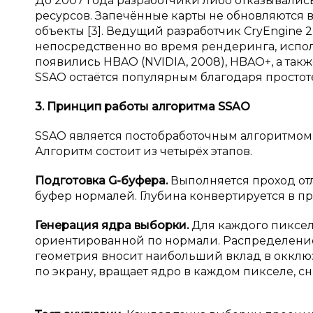
До 2007 года разработчики либо отказывались 
ресурсов. Запечённые карты не обновляются
объекты [3]. Ведущий разработчик CryEngin
непосредственно во время рендеринга, испо
появились HBAO (NVIDIA, 2008), HBAO+, а так
SSAO остаётся популярным благодаря простот
3. Принцип работы алгоритма SSAO
SSAO является постобработочным алгоритмом
Алгоритм состоит из четырёх этапов.
Подготовка G-буфера.
Выполняется проход о
буфер нормалей. Глубина конвертируется в про
Генерация ядра выборки.
Для каждого пикселя
ориентированной по нормали. Распределение
геометрия вносит наибольший вклад в окклюз
по экрану, вращает ядро в каждом пикселе, сниж