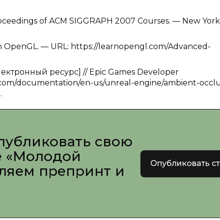
 Proceedings of ACM SIGGRAPH 2007 Courses. — New York
rn OpenGL. — URL: https://learnopengl.com/Advanced-
Электронный ресурс] // Epic Games Developer
.com/documentation/en-us/unreal-engine/ambient-occlu
.
публиковать свою
е «Молодой
Опубликовать с
вляем препринт и