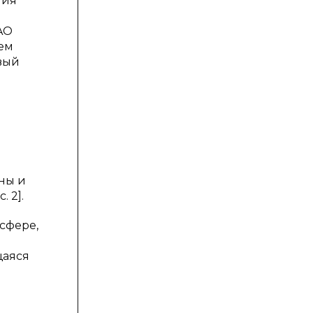
ния
AO
ем
овый
ны и
 2].
усфере,
щаяся