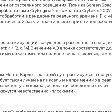
ни от рассеянного освещения. Техника Screen Spac
зработчиками CryEngine 2 в компании Crytek в 2007 
обработки в рендеринге реального времени [1, с. 4]
ретической базы и практических принципов работы
ппроксимирующий, какую долю рассеянного света до
ии [2, с. 14]. Значение AO в точке соответствует д
ими объектами: чем сильнее точка «закрыта», тем 
м Монте-Карло — каждый луч трассируется в полус
ебует тысяч лучей на пиксель и неприменимо в реа
известен: углы комнат, основания объектов и стыки
кажутся неестественно «плоскими».