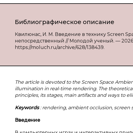
Библиографическое описание
Квилюнас, И. М. Введение в технику Screen Spac
непосредственный // Молодой ученый. — 2026. —
https://moluch.ru/archive/628/138439.
The article is devoted to the Screen Space Ambie
illumination in real-time rendering. The theoretic
principles, its stages, main artifacts and ways to 
Keywords
: rendering, ambient occlusion, screen s
Введение
В компьютерных играх и интерактивных прил