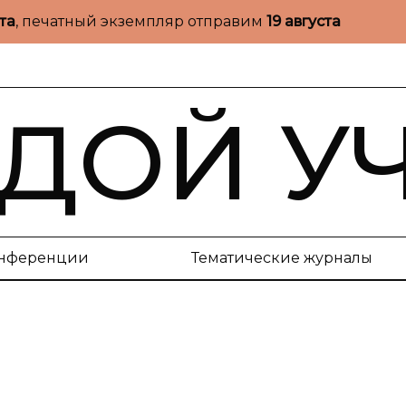
ста
, печатный экземпляр отправим
19 августа
ДОЙ У
нференции
Тематические журналы