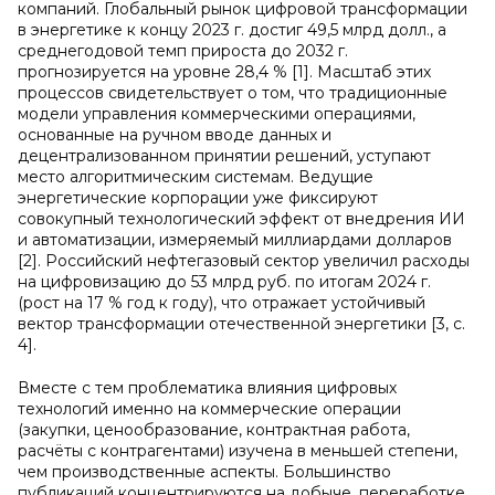
компаний. Глобальный рынок цифровой трансформации
в энергетике к концу 2023 г. достиг 49,5 млрд долл., а
среднегодовой темп прироста до 2032 г.
прогнозируется на уровне 28,4 % [1]. Масштаб этих
процессов свидетельствует о том, что традиционные
модели управления коммерческими операциями,
основанные на ручном вводе данных и
децентрализованном принятии решений, уступают
место алгоритмическим системам. Ведущие
энергетические корпорации уже фиксируют
совокупный технологический эффект от внедрения ИИ
и автоматизации, измеряемый миллиардами долларов
[2]. Российский нефтегазовый сектор увеличил расходы
на цифровизацию до 53 млрд руб. по итогам 2024 г.
(рост на 17 % год к году), что отражает устойчивый
вектор трансформации отечественной энергетики [3, с.
4].
Вместе с тем проблематика влияния цифровых
технологий именно на коммерческие операции
(закупки, ценообразование, контрактная работа,
расчёты с контрагентами) изучена в меньшей степени,
чем производственные аспекты. Большинство
публикаций концентрируются на добыче, переработке