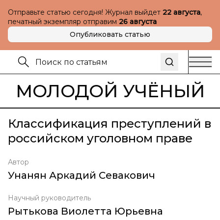
Отправьте статью сегодня! Журнал выйдет
22 августа
,
печатный экземпляр отправим
26 августа
Опубликовать статью
МОЛОДОЙ УЧЁНЫЙ
Классификация преступлений в
российском уголовном праве
Автор
Унанян Аркадий Севакович
Научный руководитель
Рытькова Виолетта Юрьевна