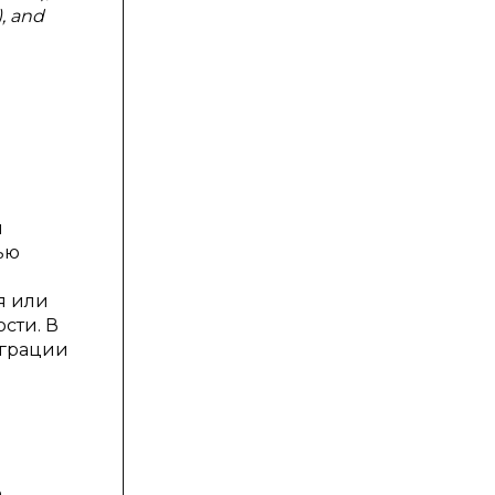
), and
й
ью
я или
сти. В
еграции
о