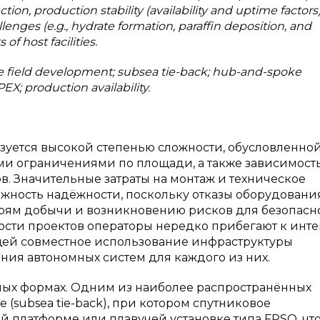
ion, production stability (availability and uptime factors
llenges (e.g., hydrate formation, paraffin deposition, and
of host facilities.
re field development; subsea tie-back; hub-and-spoke
X; production availability.
уется высокой степенью сложности, обусловленно
ми ограничениями по площади, а также зависимост
в. Значительные затраты на монтаж и техническое
жность надёжности, поскольку отказы оборудовани
рям добычи и возникновению рисков для безопасно
сти проектов операторы нередко прибегают к инт
ей совместное использование инфраструктуры
ия автономных систем для каждого из них.
ных формах. Одним из наиболее распространённых
subsea tie-back), при котором спутниковое
 платформе или плавучей установке типа FPSO, чт