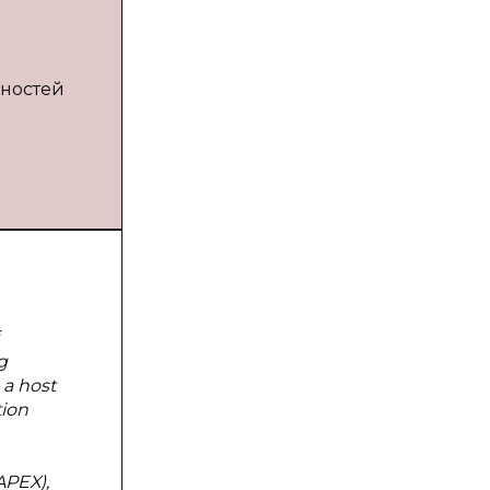
щностей
g
 a host
tion
APEX),