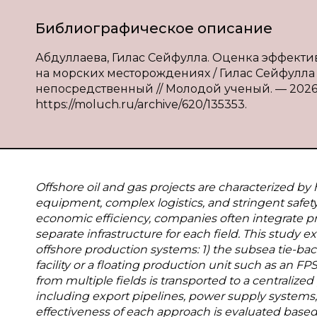
Библиографическое описание
Абдуллаева, Гилас Сейфулла. Оценка эффект
на морских месторождениях / Гилас Сейфулла А
непосредственный // Молодой ученый. — 2026. — 
https://moluch.ru/archive/620/135353.
Offshore oil and gas projects are characterized by 
equipment, complex logistics, and stringent safe
economic efficiency, companies often integrate pr
separate infrastructure for each field. This study
offshore production systems: 1) the subsea tie-back
facility or a floating production unit such as an 
from multiple fields is transported to a centralized
including export pipelines, power supply systems,
effectiveness of each approach is evaluated based