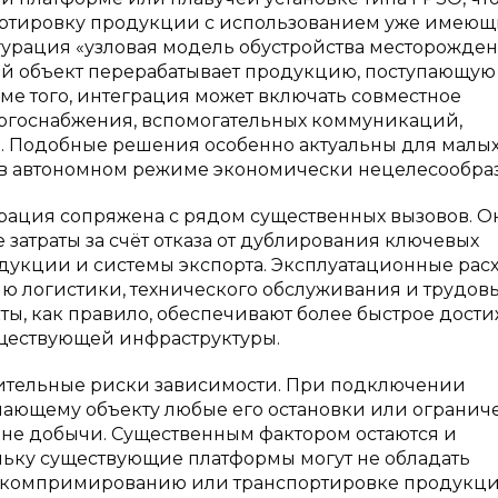
портировку продукции с использованием уже имеющ
урация «узловая модель обустройства месторожде
ный объект перерабатывает продукцию, поступающую
е того, интеграция может включать совместное
ргоснабжения, вспомогательных коммуникаций,
. Подобные решения особенно актуальны для малых
 в автономном режиме экономически нецелесообраз
рация сопряжена с рядом существенных вызовов. О
 затраты за счёт отказа от дублирования ключевых
родукции и системы экспорта. Эксплуатационные рас
ю логистики, технического обслуживания и трудов
кты, как правило, обеспечивают более быстрое дост
уществующей инфраструктуры.
нительные риски зависимости. При подключении
ающему объекту любые его остановки или огранич
овне добычи. Существенным фактором остаются и
льку существующие платформы могут не обладать
, компримированию или транспортировке продукци