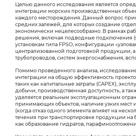
Целью данного исследования является опред
интеграции морских производственных объек
каждого месторождения. Данный вопрос приоб
средних залежей, для которых создание отде
экономически нецелесообразно. В рамках ра
решения, включая подводные подключения (s
установкам типа FPSO, конфигурации «узлова
централизованной подготовкой продукции, а
трубопроводов, систем энергоснабжения, вс
Помимо проведенного анализа, исследование
интеграции на общую эффективность проектов
таких как капитальные затраты (CAPEX), экс
добычи, производственная доступность, а та
уделяется реальным эксплуатационным огра
принимающих объектов, наличие узких мест и
(когда отказ одного элемента влияет на неск
течения при транспортировке продукции на
как образование гидратов, парафиноотложения