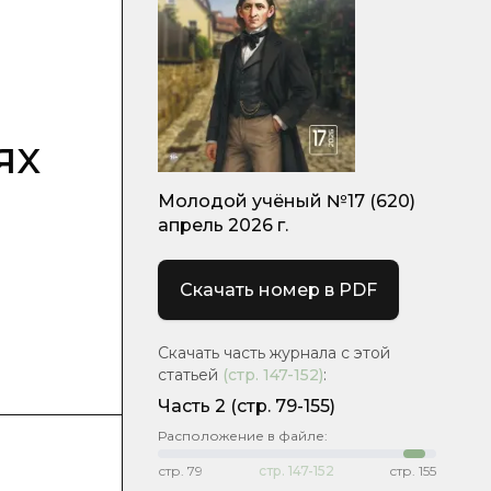
ях
Молодой учёный №17 (620)
апрель 2026 г.
Скачать номер в PDF
Скачать часть журнала с этой
статьей
(стр.
147-152
)
:
Часть 2
(стр. 79-155)
Расположение в файле:
стр.
79
стр.
147-152
стр.
155