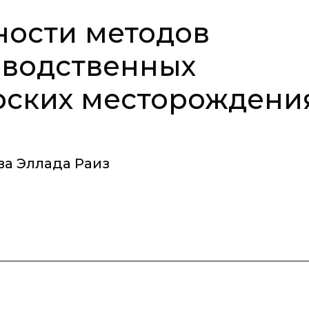
ности методов
зводственных
рских месторождени
ва Эллада Раиз