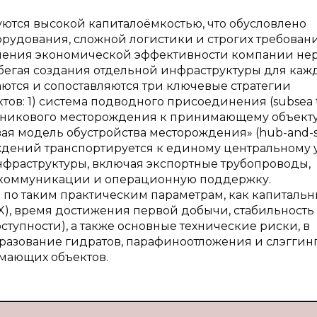
уются высокой капиталоёмкостью, что обусловлено
удования, сложной логистики и строгих требован
ышения экономической эффективности компании не
егая создания отдельной инфраструктуры для каж
ются и сопоставляются три ключевые стратегии
в: 1) система подводного присоединения (subsea t
тникового месторождения к принимающему объект
овая модель обустройства месторождения» (hub-and-s
дений транспортируется к единому центральному 
нфраструктуры, включая экспортные трубопроводы,
 коммуникации и операционную поддержку.
 по таким практическим параметрам, как капиталь
X), время достижения первой добычи, стабильность
тупности), а также основные технические риски, в
разование гидратов, парафиноотложения и слэггинг
мающих объектов.