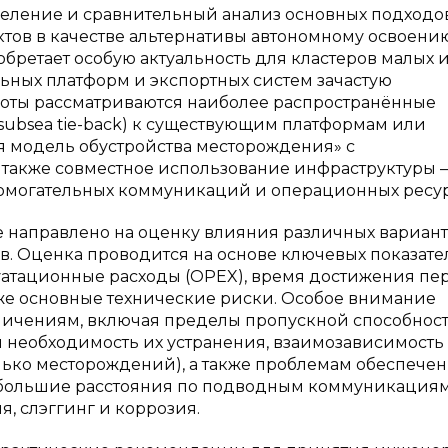
еление и сравнительный анализ основных подходо
тов в качестве альтернативы автономному освоени
ретает особую актуальность для кластеров малых 
льных платформ и экспортных систем зачастую
боты рассматриваются наиболее распространённые
ubsea tie-back) к существующим платформам или
я модель обустройства месторождения» с
 также совместное использование инфраструктуры 
помогательных коммуникаций и операционных ресур
 направлено на оценку влияния различных вариан
. Оценка проводится на основе ключевых показате
плуатационные расходы (OPEX), время достижения пе
кже основные технические риски. Особое внимание
ничениям, включая пределы пропускной способнос
 необходимость их устранения, взаимозависимость
олько месторождений), а также проблемам обеспече
 большие расстояния по подводным коммуникациям
, слэггинг и коррозия.