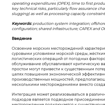
operating expenditures (OPEX), time to first product
key technical risks, particularly flow assurance cha
slugging) as well as processing capacity constraints 
Keywords:
production system integration; offsho
configuration; shared infrastructure; CAPEX and OPE
Введение
Освоение морских месторождений характериз
суровыми условиями морской среды, жёстки
логистических операций от погодных факторо
обслуживание обуславливают критическую ва
простои могут привести к существенным поте
целях повышения экономической эффективно
производственных мощностей, предполагающ
несколькими месторождениями вместо создан
Интеграция может реализовываться в различ
подходов является подводное присоединение (
месторождение подключается к существующей