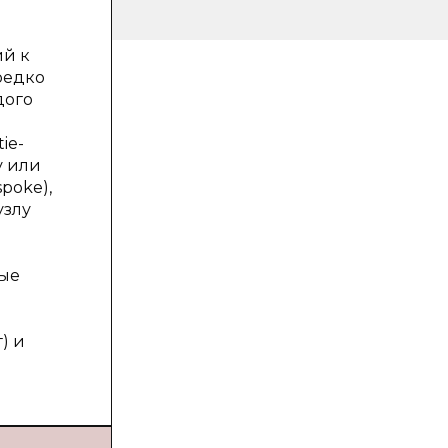
ий к
редко
дого
ie-
у или
poke),
узлу
ные
) и