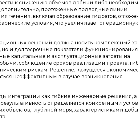
ивести к снижению объёмов добычи либо необходи
Дополнительно, протяжённые подводные линии
я течения, включая образование гидратов, отложе
барические условия, что увеличивает операционну
рационных решений должна носить комплексный ха
, но и долгосрочные показатели функционирования.
ные капитальные и эксплуатационные затраты на
обычи, соблюдение сроков реализации проекта, ги
ехническим рискам. Решение, кажущееся экономиче
заться неэффективным в случае возникновения
ды интеграции как гибкие инженерные решения, а
х результативность определяется конкретными усло
 объектов, глубиной моря, характеристиками доб
та.