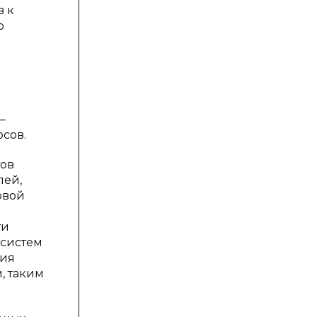
в к
ю
и
—
сов.
тов
лей,
рвой
ти
 систем
ния
, таким