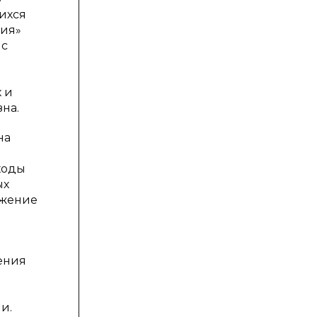
ихся
ния»
 с
 и
на.
на
ходы
ых
ижение
ения
и.