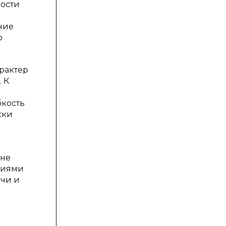
мости
ние
ю
рактер
 К
бкость
ски
 не
виями
ычи и