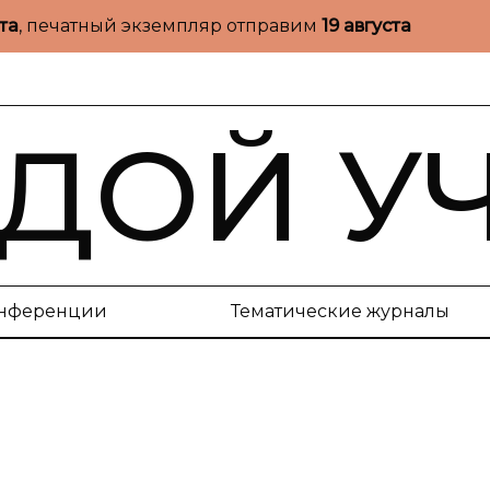
ста
, печатный экземпляр отправим
19 августа
ДОЙ У
нференции
Тематические журналы