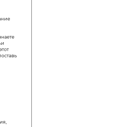
ание
знаете
ьи
этот
поставь
ия,