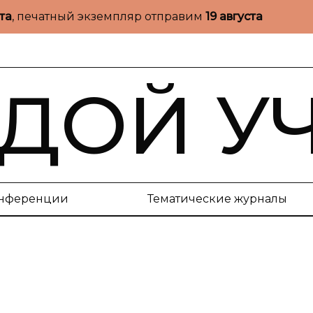
ста
, печатный экземпляр отправим
19 августа
ДОЙ У
нференции
Тематические журналы