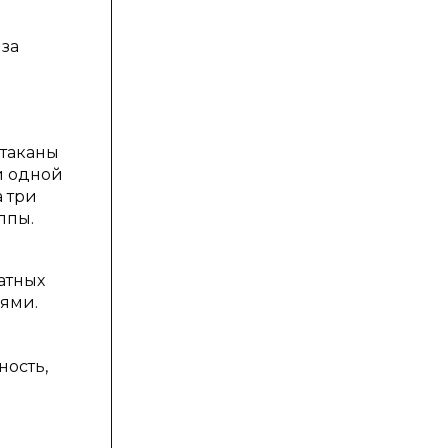
 за
стаканы
и одной
а три
ппы.
атных
иями.
ность,