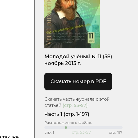
е
Молодой учёный №11 (58)
ноябрь 2013 г.
Скачать номер в PDF
Скачать часть журнала с этой
статьей
(стр.
53-57
)
:
Часть 1
(стр. 1-197)
Расположение в файле:
стр.
1
стр.
53-57
стр.
197
 так же