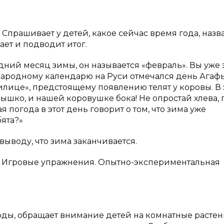
 Спрашивает у детей, какое сейчас время года, назв
ает и подводит итог.
едний месяц зимы, он называется «февраль». Вы уже 
о народному календарю на Руси отмечался день Агаф
лице», предстоящему появлению телят у коровы. В 
шко, и нашей коровушке бока! Не опростай хлева, 
я погода в этот день говорит о том, что зима уже
бята?»
выводу, что зима заканчивается.
. Игровые упражнения. Опытно-экспериментальная
оды, обращает внимание детей на комнатные растен