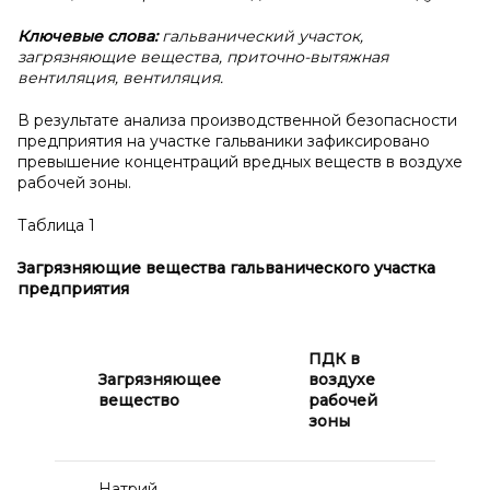
Ключевые слова:
гальванический участок,
загрязняющие вещества, приточно-вытяжная
вентиляция, вентиляция.
В результате анализа производственной безопасности
предприятия на участке гальваники зафиксировано
превышение концентраций вредных веществ в воздухе
рабочей зоны.
Таблица 1
Загрязняющие вещества гальванического участка
предприятия
Ко
ПДК в
ве
Загрязняющее
воздухе
во
вещество
рабочей
ра
зоны
мг
Натрий