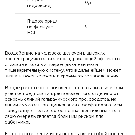
0,5
2,0
гидроксид
Гидрохлорид/
по формуле
5
26,
HCI
Воздействие на человека щелочей в высоких
концентрациях оказывает раздражающий эффект на
слизистые, кожный покров, дыхательную и
пищеварительную систему, что в дальнейшем может
вызвать тяжелые ожоги и хронические заболевания.
В ходе работы было выявлено, что на гальваническом
участке предприятия, расположенного отдельно от
основных линий гальванического производства, на
линии аммиакатного цинкования с фосфатированием
присутствует только естественная вентиляция, что в
свою очередь является большим риском для
работников.
Естественная вентиляция представляет собой процесс