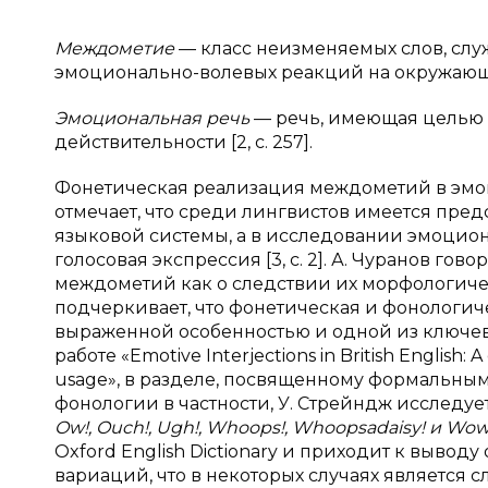
Междометие
— класс неизменяемых слов, сл
эмоционально-волевых реакций на окружающу
Эмоциональная речь
— речь, имеющая целью в
действительности [2, c. 257].
Фонетическая реализация междометий в эмо
отмечает, что среди лингвистов имеется пр
языковой системы, а в исследовании эмоцио
голосовая экспрессия [3, с. 2]. А. Чуранов г
междометий как о следствии их морфологическо
подчеркивает, что фонетическая и фонологич
выраженной особенностью и одной из ключев
работе «Emotive Interjections in British English: A
usage», в разделе, посвященному формальны
фонологии в частности, У. Стрейндж исследу
Ow!, Ouch!, Ugh!, Whoops!, Whoopsadaisy! и Wo
Oxford English Dictionary и приходит к выво
вариаций, что в некоторых случаях является