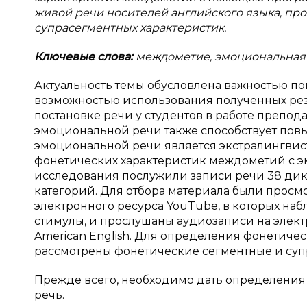
живой речи носителей английского языка, пр
супрасегментных характеристик.
Ключевые слова:
междометие, эмоциональная 
Актуальность темы обусловлена важностью п
возможностью использования полученных рез
постановке речи у студентов в работе преп
эмоциональной речи также способствует пов
эмоциональной речи является экстралингвис
фонетических характеристик междометий с 
исследования послужили записи речи 38 дикт
категорий. Для отбора материала были просм
электронного ресурса YouTube, в которых н
стимулы, и прослушаны аудиозаписи на электр
American English. Для определения фонетич
рассмотрены фонетические сегментные и суп
Прежде всего, необходимо дать определени
речь.