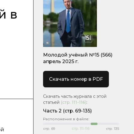
й в
Молодой учёный №15 (566)
апрель 2025 г.
Скачать номер в PDF
Скачать часть журнала с этой
статьей
(стр.
111-116
)
:
Часть 2
(стр. 69-135)
Расположение в файле:
стр.
69
стр.
111-116
стр.
135
ой