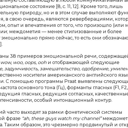
альную составляющую в любой коммуникативный акт
альное состояние [8, с. 11, 12]. Кроме того, лишь
льную природу, но и в этом случае выполняют фу
, в свою очередь, являются реверберациями, кото
м, опыт и впечатления от того, что произошло (или 
ции; междометия — менее стилизованные и более
 эмоционально прямо сейчас, то есть они обозначаю
].
раны 38 примеров эмоциональной речи, содержаще
 wow, woo, oops, ooh
и отображающей следующие
е, задумчивость, замешательство, одобрение, умилен
ственно носители американского английского язы
рии. С помощью программы Praat выявлены следующ
стота основного тона (Гц), форманты гласных (F1, F2, 
едукция гласных, редукция согласных, качественны
нтенсивности, особый интонационный контур.
тий часто выходят за рамки фонетической системы
ной фразе
“ah, these guys watch my channel”
междоме
ола. Таким образом, это чрезмерно продвинутый и от