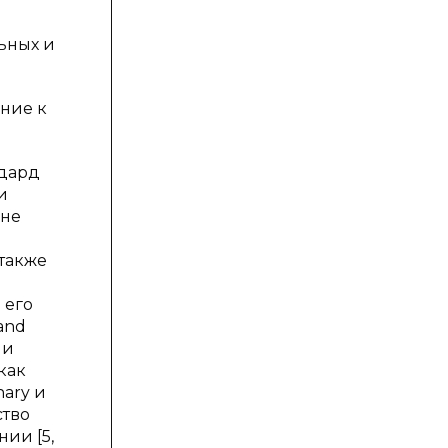
ьных и
ение к
ддард
и
 не
 также
 его
 and
 и
как
nary и
ство
ии [5,