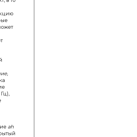
, в то
нкцию
рые
может
т
й
ие,
ка
ие
Гц),
е
тие
ah
крытый