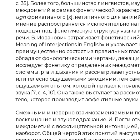
с. 35]. Более того, большинство лингвистов, и
междометий в рамках фонетической характер
ugh
фрикативного [х], нетипичного для английско
мнение распространяется исключительно на п
подходят под фонетическую структуру языка 
речи. В. Йованович затрагивает фонетический 
Meaning of Interjections in English» и указыва
преимущественно состоят из правильных глас
обладают фонологическими чертами, лежащими в
исследует фонетику определенных междомети
системы, рта и дыхания и рассматривает уст
или телесно ощущаемыми эмоциями, тем сам
ощущаемым опытом, который привел к появл
звука [7, с. 4, 10]. Она также выступает за р
тело, которое производит аффективные звуки 
Смежными и неверно взаимозаменяемыми по
восклицание и звукоподражание. И. Погги отм
междометий с восклицательной интонацией,
наоборот. Общей чертой этих понятий выступа