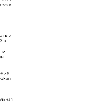
ных и
а или
й в
язи
ми
ьные
poken
альная