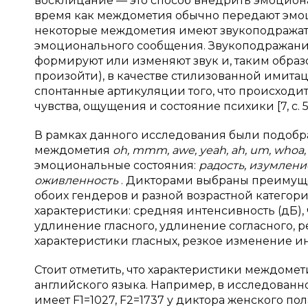
восклицание — это способ внедрить эмоцион
время как междометия обычно передают эмоцион
некоторые междометия имеют звукоподражате
эмоционального сообщения. Звукоподражания
формируют или изменяют звук и, таким образо
произойти), в качестве стилизованной имита
спонтанные артикуляции того, что происходит
чувства, ощущения и состояние психики [7, с. 5
В рамках данного исследования были подоб
междометия
oh, mmm, awe, yeah, ah, um, whoa,
эмоциональные состояния:
радость, изумлени
оживленность
. Дикторами выбраны преимуще
обоих гендеров и разной возрастной катего
характеристики: средняя интенсивность (дБ), ча
удлинение гласного, удлинение согласного, р
характеристики гласных, резкое изменение и
Стоит отметить, что характеристики междоме
английского языка. Например, в исследован
имеет F1=1027, F2=1737 у диктора женского п