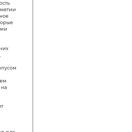
ость
ометии
нное
торые
ями
 них
д
рпусом
ием
 на
ют