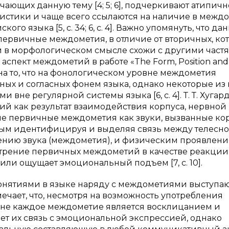
зучающих данную тему [4; 5; 6], подчеркивают атипичн
истики и чаще всего ссылаются на наличие в межд
го языка [5, с. 34; 6, с. 4]. Важно упомянуть, что да
ервичные междометия, в отличие от вторичных, ко
и в морфологическом смысле схожи с другими част
аспект междометий в работе «The Form, Position and
ет на то, что на фонологическом уровне междометия
ных и согласных фонем языка, однако некоторые из
не регулярной системы языка [6, с. 4]. Т. Т. Хугар
й как результат взаимодействия корпуса, нервной
ные первичные междометия как звуки, вызванные ко
ым идентифицируя и выделяя связь между телесно
ению звука (междометия), и физическим проявлен
ассмотрение первичных междометий в качестве реакции
или ощущает эмоциональный подъем [7, с. 10].
нятиями в языке наряду с междометиями выступа
ечает, что, несмотря на возможность употребления
 не каждое междометие является восклицанием и
ет их связь с эмоциональной экспрессией, однако