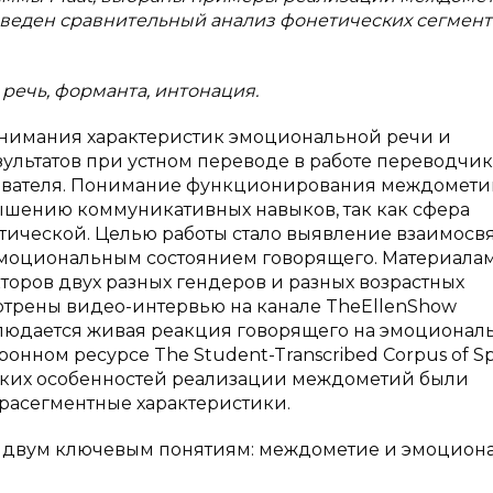
оведен сравнительный анализ фонетических сегмент
речь, форманта, интонация.
онимания характеристик эмоциональной речи и
ультатов при устном переводе в работе переводчик
одавателя. Понимание функционирования междомети
ышению коммуникативных навыков, так как сфера
тической. Целью работы стало выявление взаимосв
эмоциональным состоянием говорящего. Материала
оров двух разных гендеров и разных возрастных
отрены видео-интервью на канале TheEllenShow
аблюдается живая реакция говорящего на эмоционал
онном ресурсе The Student-Transcribed Corpus of S
еских особенностей реализации междометий были
расегментные характеристики.
я двум ключевым понятиям: междометие и эмоцион