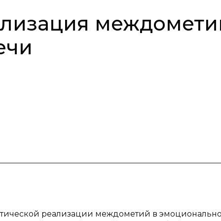
ализация междомети
ечи
етической реализации междометий в эмоциональн