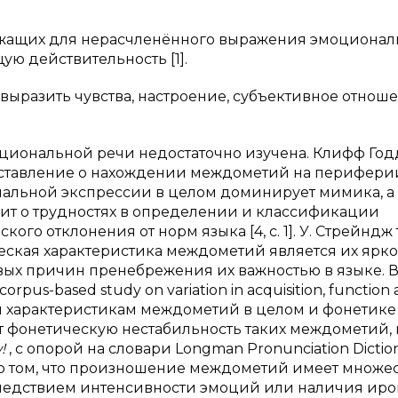
ужащих для нерасчленённого выражения эмоционал
ю действительность [1].
ыразить чувства, настроение, субъективное отнош
циональной речи недостаточно изучена. Клифф Го
едставление о нахождении междометий на перифери
нальной экспрессии в целом доминирует мимика, а
оворит о трудностях в определении и классификации
го отклонения от норм языка [4, с. 1]. У. Стрейндж
еская характеристика междометий является их ярко
ых причин пренебрежения их важностью в языке. В
 corpus-based study on variation in acquisition, function
м характеристикам междометий в целом и фонетике
ет фонетическую нестабильность таких междометий, 
w!
, с опорой на словари Longman Pronunciation Dictio
ду о том, что произношение междометий имеет множе
 следствием интенсивности эмоций или наличия ирон