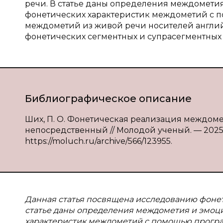
речи. В статье даны определения междометия
фонетических характеристик междометий с 
междометий из живой речи носителей англий
фонетических сегментных и супрасегментных 
Библиографическое описание
Ших, П. О. Фонетическая реализация междомети
непосредственный // Молодой ученый. — 2025. — №
https://moluch.ru/archive/566/123955.
Данная статья посвящена исследованию фоне
статье даны определения междометия и эмоци
характеристик междометий с помощью прогр