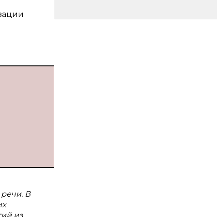
зации
речи. В
их
ий из