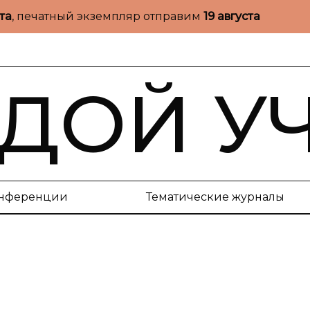
ста
, печатный экземпляр отправим
19 августа
ДОЙ У
нференции
Тематические журналы