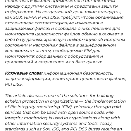
целостности файлов применяется в организациях
наряду с другими системами и средствами защиты
информации. На сегодняшний день такие стандарты,
как SOX, HIPAA и PCI DSS, требуют, чтобы организация
отслеживала соответствующие изменения в
защищаемых файлах и сообщала о них. Решение для
мониторинга целостности файлов обычно включает в
себя базу данных, хранящую информацию об исходном
состоянии и настройках файлов в зашифрованном
хеш-формате; агенты, необходимые FIM для
мониторинга; сбор данных с оборудования и
приложений и сохранение их в базе данных.
Ключевые слова:
информационная безопасность,
защита информации, мониторинг целостности файлов,
PCI DSS.
The article discusses one of the solutions for building
echelon protection in organizations — the implementation
of file integrity monitoring (FIM), primarily through paid
services that can be used with open source code. File
integrity monitoring is used in organizations along with
other information security systems and tools. Today,
standards such as Sox, ISO, and PCI DSS buses require an